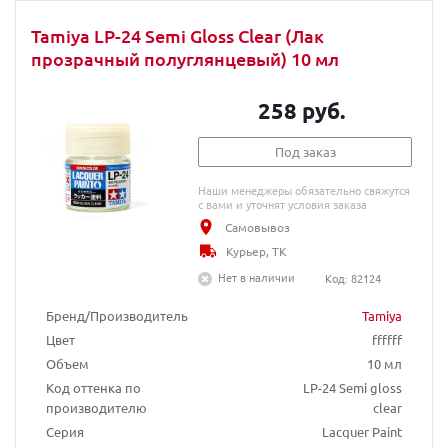
Tamiya LP-24 Semi Gloss Clear (Лак
прозрачный полуглянцевый) 10 мл
258 руб.
Под заказ
Наши менеджеры обязательно свяжутся
с вами и уточнят условия заказа
Самовывоз
Курьер, ТК
Нет в наличии
Код: 82124
Бренд/Производитель
Tamiya
Цвет
ffffff
Объем
10 мл
Код оттенка по
LP-24 Semi gloss
производителю
clear
Серия
Lacquer Paint