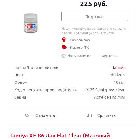
225 руб.
Под заказ
Наши менеджеры обязательно свяжутся
с вами и уточнят условия заказа
Самовывоз
Курьер, ТК
Нет в наличии
Код: 81535
Бренд/Производитель
Tamiya
Цвет
d0d2d5
Объем
10 мл
Код оттенка по производителю
X-35 Semi gloss clear
Серия
Acrylic Paint Mini
Отложить
Сравнить
Tamiya XF-86 Лак Flat Clear (Матовый