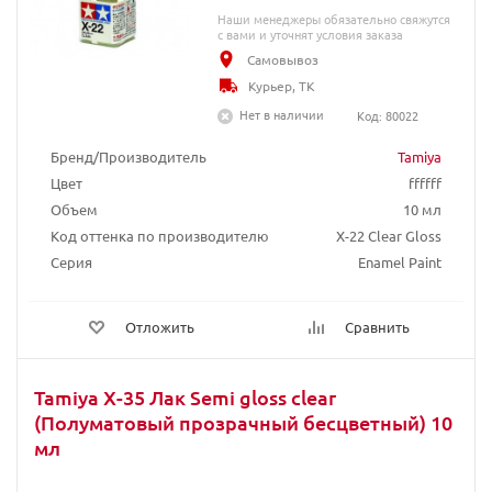
Наши менеджеры обязательно свяжутся
с вами и уточнят условия заказа
Самовывоз
Курьер, ТК
Нет в наличии
Код: 80022
Бренд/Производитель
Tamiya
Цвет
ffffff
Объем
10 мл
Код оттенка по производителю
X-22 Clear Gloss
Серия
Enamel Paint
Отложить
Сравнить
Tamiya X-35 Лак Semi gloss clear
(Полуматовый прозрачный бесцветный) 10
мл