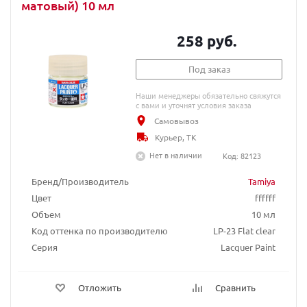
матовый) 10 мл
258 руб.
Под заказ
Наши менеджеры обязательно свяжутся
с вами и уточнят условия заказа
Самовывоз
Курьер, ТК
Нет в наличии
Код: 82123
Бренд/Производитель
Tamiya
Цвет
ffffff
Объем
10 мл
Код оттенка по производителю
LP-23 Flat clear
Серия
Lacquer Paint
Отложить
Сравнить