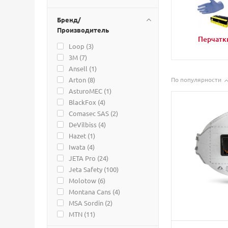
Бренд/
Производитель
Перчатк
Loop (
3
)
3M (
7
)
Ansell (
1
)
Arton (
8
)
По популярности
AsturoMEC (
1
)
BlackFox (
4
)
Comasec SAS (
2
)
DeVilbiss (
4
)
Hazet (
1
)
Iwata (
4
)
JETA Pro (
24
)
Jeta Safety (
100
)
Molotow (
6
)
Montana Cans (
4
)
MSA Sordin (
2
)
MTN (
11
)
REMIX (
11
)