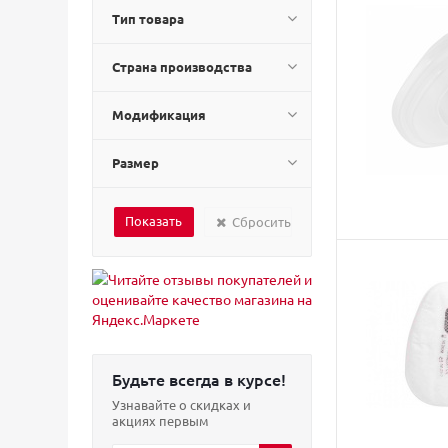
Sagola (
4
)
Тип товара
SATA (
43
)
SISTAR (
3
)
Страна производства
TRANE (
2
)
Walcom (
2
)
Модификация
WOLF (
2
)
Размер
Сбросить
Будьте всегда в курсе!
Узнавайте о скидках и
акциях первым