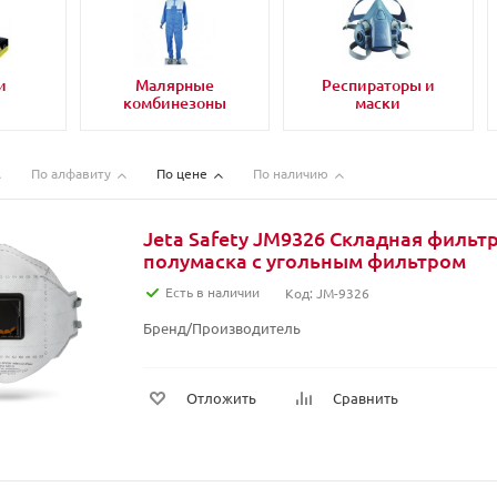
и
Малярные
Респираторы и
комбинезоны
маски
По алфавиту
По цене
По наличию
Jeta Safety JM9326 Cкладная филь
полумаска с угольным фильтром
Есть в наличии
Код: JM-9326
Бренд/Производитель
Отложить
Сравнить