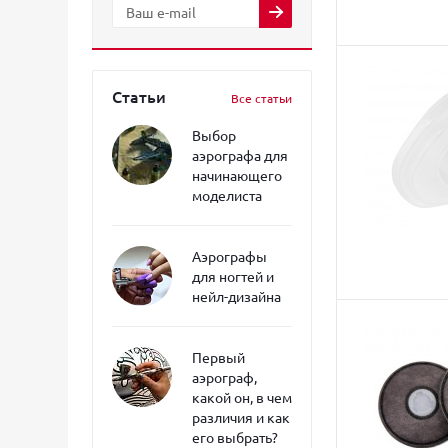
Статьи
Все статьи
Выбор
аэрографа для
начинающего
моделиста
Аэрографы
для ногтей и
нейл-дизайна
Первый
аэрограф,
какой он, в чем
различия и как
его выбрать?