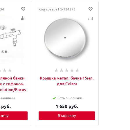
34
Код товара
HS-124273
ляной банки
Крышка метал. бачка 15мл.
ре с сифоном
для Colani
volution/Focus
в наличии
Есть в наличии
 руб.
1 650 руб.
рзину
В корзину