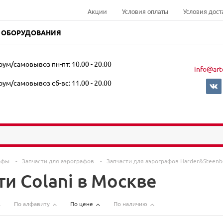
Акции
Условия оплаты
Условия дост
 ОБОРУДОВАНИЯ
ум/самовывоз пн-пт: 10.00 - 20.00
info@art
ум/самовывоз сб-вс: 11.00 - 20.00
афы
-
Запчасти для аэрографов
-
Запчасти для аэрографов Harder&Steen
и Colani в Москве
По алфавиту
По цене
По наличию