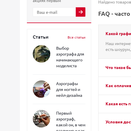
акциях первым
Найдено товаров
FAQ - част
Какой графи
Статьи
Все статьи
Наш интернет
Выбор
есть шоурум,
аэрографа для
начинающего
моделиста
Что такое б
Аэрографы
Как оплачив
для ногтей и
нейл-дизайна
Какая есть г
Первый
аэрограф,
Условия дос
какой он, в чем
различия и как