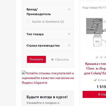
Код товара
HS-17
Бренд/
Производитель
Harder & Steenbeck (
2
)
Тип товара
Страна производства
Сбросить
Крышка стек
15мл. в сбо
для Colani/ E
Есть 
1 515
В ко
Будьте всегда в курсе!
Узнавайте о скидках и