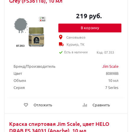
Grey (FS36118), 10 мл
219 руб.
В корзину
Самовывоз
Курьер, ТК
Есть в наличии
Код: 07.353
Бренд/Производитель
Jim Scale
Цвет
80898B
Объем
10 мл
Серия
7 Series
Отложить
Сравнить
Краска спиртовая Jim Scale, цвет HELO
DRAB FS 34031 (Apache), 10 мл