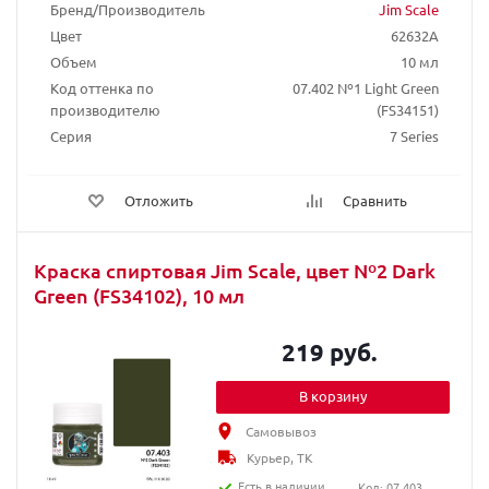
Бренд/Производитель
Jim Scale
Цвет
62632A
Объем
10 мл
Код оттенка по
07.402 Nº1 Light Green
производителю
(FS34151)
Серия
7 Series
Отложить
Сравнить
Краска спиртовая Jim Scale, цвет Nº2 Dark
Green (FS34102), 10 мл
219 руб.
В корзину
Самовывоз
Курьер, ТК
Есть в наличии
Код: 07.403