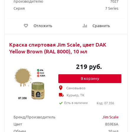
производителю
7027
Серия
7 Series
Отложить
Сравнить
Краска спиртовая Jim Scale, цвет DAK
Yellow Brown (RAL 8000), 10 мл
219 руб.
В корзину
Самовывоз
Курьер, ТК
Есть в наличии
Код: 07.356
Бренд/Производитель
Jim Scale
Цвет
B59E6A
Объем
10 мл