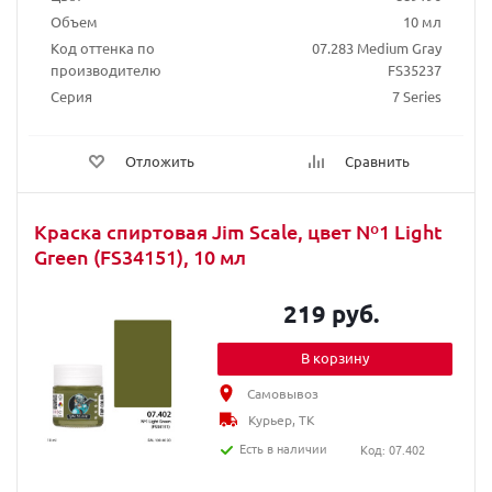
Объем
10 мл
Код оттенка по
07.283 Medium Gray
производителю
FS35237
Серия
7 Series
Отложить
Сравнить
Краска спиртовая Jim Scale, цвет Nº1 Light
Green (FS34151), 10 мл
219 руб.
В корзину
Самовывоз
Курьер, ТК
Есть в наличии
Код: 07.402