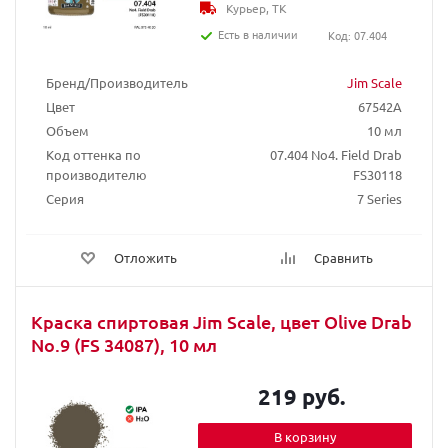
Курьер, ТК
Есть в наличии
Код: 07.404
Бренд/Производитель
Jim Scale
Цвет
67542A
Объем
10 мл
Код оттенка по
07.404 No4. Field Drab
производителю
FS30118
Серия
7 Series
Отложить
Сравнить
Краска спиртовая Jim Scale, цвет Olive Drab
No.9 (FS 34087), 10 мл
219 руб.
В корзину