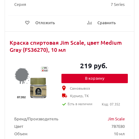
Серия
7 Series
Отложить
Сравнить
Краска спиртовая Jim Scale, цвет Medium
Gray (FS36270), 10 мл
219 руб.
В корзину
Самовывоз
Курьер, ТК
Есть в наличии
Код: 07.352
Бренд/Производитель
Jim Scale
Цвет
7B7E80
Объем
10 мл