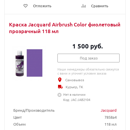
Отложить
Сравнить
Краска Jacquard Airbrush Color фиолетовый
прозрачный 118 мл
1 500 руб.
Под заказ
Наши менеджеры обязательно свяжутся
с вами и уточнят условия заказа
Самовывоз
Курьер, ТК
Нет в наличии
Код: JAC-JAB2104
Бренд/Производитель
Jacquard
Цвет
7858a4
Объем
118 мл