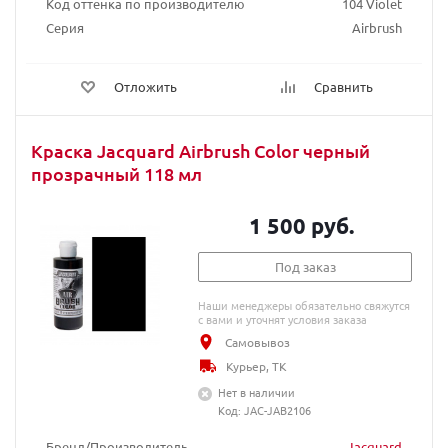
Код оттенка по производителю
104 Violet
Серия
Airbrush
Отложить
Сравнить
Краска Jacquard Airbrush Color черный
прозрачный 118 мл
1 500 руб.
Под заказ
Наши менеджеры обязательно свяжутся
с вами и уточнят условия заказа
Самовывоз
Курьер, ТК
Нет в наличии
Код: JAC-JAB2106
Бренд/Производитель
Jacquard