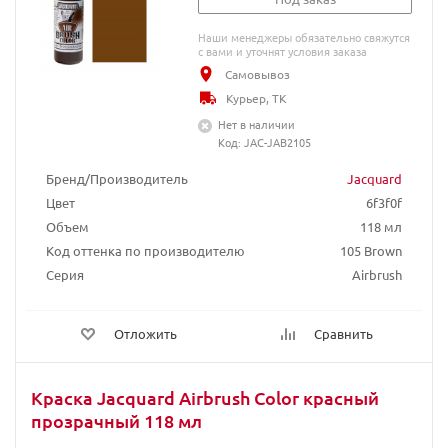
Наши менеджеры обязательно свяжутся
с вами и уточнят условия заказа
Самовывоз
Курьер, ТК
Нет в наличии
Код: JAC-JAB2105
Бренд/Производитель
Jacquard
Цвет
6f3f0f
Объем
118 мл
Код оттенка по производителю
105 Brown
Серия
Airbrush
Отложить
Сравнить
Краска Jacquard Airbrush Color красный
прозрачный 118 мл