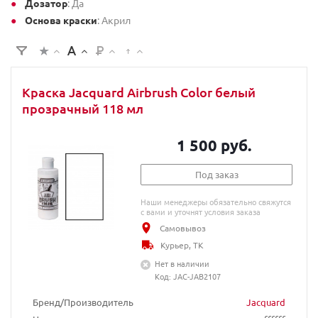
Дозатор
: Да
Основа краски
: Акрил
Краска Jacquard Airbrush Color белый
прозрачный 118 мл
1 500 руб.
Под заказ
Наши менеджеры обязательно свяжутся
с вами и уточнят условия заказа
Самовывоз
Курьер, ТК
Нет в наличии
Код: JAC-JAB2107
Бренд/Производитель
Jacquard