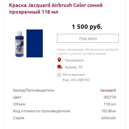
Краска Jacquard Airbrush Color синий
прозрачный 118 мл
1 500 руб.
Под заказ
Наши менеджеры обязательно свяжутся
с вами и уточнят условия заказа
Самовывоз
Курьер, ТК
Нет в наличии
Код: JAC-JAB2102
Бренд/Производитель
Jacquard
Цвет
002774
Объем
118 мл
Код оттенка по производителю
102 Blue
Серия
Airbrush