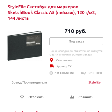
StyleFile Скетчбук для маркеров
SketchBook Classic A5 (пейзаж), 120 г/м2,
144 листа
710 руб.
Под заказ
Наши менеджеры обязательно свяжутся
с вами и уточнят условия заказа
Самовывоз
Курьер, ТК
Нет в наличии
Код: BB10T0030
Бренд/Производитель
Stylefile
Отложить
Сравнить