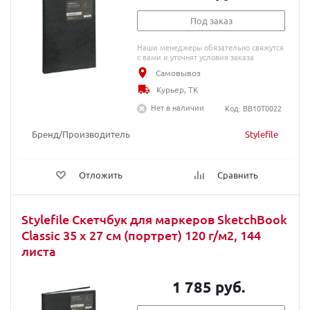
Под заказ
Наши менеджеры обязательно свяжутся
с вами и уточнят условия заказа
Самовывоз
Курьер, ТК
Нет в наличии
Код: BB10T0022
Бренд/Производитель
Stylefile
Отложить
Сравнить
Stylefile Скетчбук для маркеров SketchBook
Classic 35 x 27 см (портрет) 120 г/м2, 144
листа
1 785 руб.