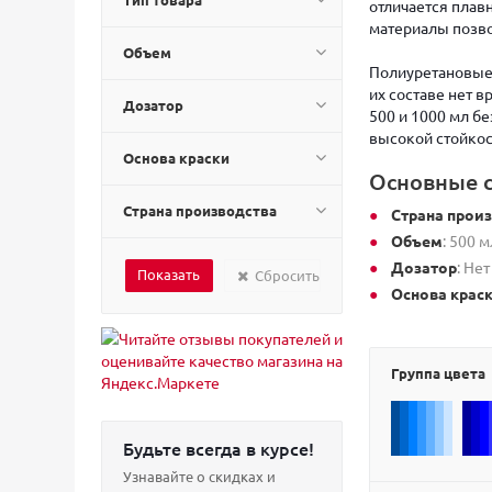
отличается плав
материалы позво
Объем
Полиуретановые 
их составе нет 
Дозатор
500 и 1000 мл б
высокой стойкос
Основа краски
Основные с
Страна производства
Страна прои
Объем
: 500 м
Дозатор
: Нет
Сбросить
Основа крас
Группа цвета
Будьте всегда в курсе!
Узнавайте о скидках и