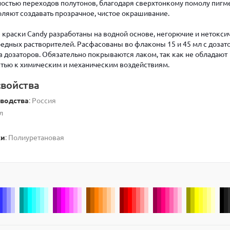
ностью переходов полутонов, благодаря сверхтонкому помолу пигм
ляют создавать прозрачное, чистое окрашивание.
краски Candy разработаны на водной основе, негорючие и нетокси
вредных растворителей. Расфасованы во флаконы 15 и 45 мл с дозат
ез дозаторов. Обязательно покрываются лаком, так как не обладают
тью к химическим и механическим воздействиям.
войства
зводства
: Россия
л
ки
: Полиуретановая