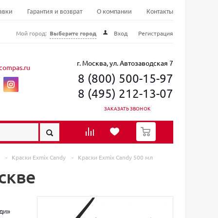
авки
Гарантия и возврат
О компании
Контакты
Мой город:
Выберите город
Вход
Регистрация
г. Москва, ул. Автозаводская 7
compas.ru
8 (800) 500-15-97
8 (495) 212-13-07
ЗАКАЗАТЬ ЗВОНОК
0
x
-
Краски Exmix Candy
-
Краски Exmix Candy 500 мл
скве
ди»