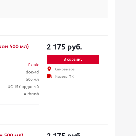
2 175 руб.
он 500 мл)
В корзину
Exmix
Самовывоз
dc494d
Курьер, ТК
500 мл
UC-15 бордовый
Airbrush
2 175 руб.
н 500 мл)