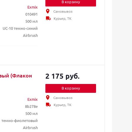
В корзину
Exmix
Самовывоз
010491
Курьер, ТК
500 мл
UC-10 темно-синий
Airbrush
2 175 руб.
вый (Флакон
В корзину
Самовывоз
Exmix
Курьер, ТК
8b278e
500 мл
1 темно-фиолетовый
Airbrush