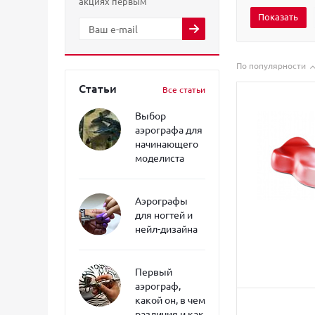
акциях первым
По популярности
Статьи
Все статьи
Выбор
аэрографа для
начинающего
моделиста
Аэрографы
для ногтей и
нейл-дизайна
Первый
аэрограф,
какой он, в чем
различия и как