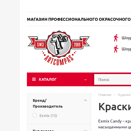
МАГАЗИН ПРОФЕССИОНАЛЬНОГО ОКРАСОЧНОГО
Шоур
Шоур
КАТАЛОГ
Главная
-
Художе
Бренд/
Краски
Производитель
Exmix (
15
)
Exmix Candy – к
насыщенными цве
Тип товара