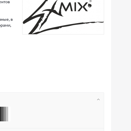
ентов
чные, в
орами,