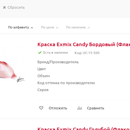
Сбросить
По алфавиту
По цене
По наличию
Краска Exmix Candy Бордовый (Флак
Есть в наличии
Код: UC-15-500
Бренд/Производитель
Цвет
Объем
Код оттенка по производителю
Серия
Отложить
Сравнить
Краска Exmix Candy Голубой (Флако