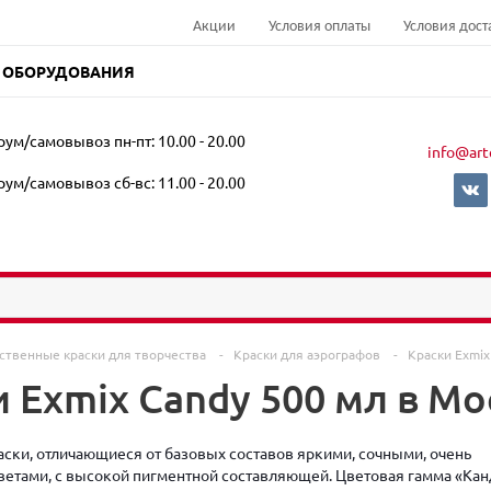
Акции
Условия оплаты
Условия дост
 ОБОРУДОВАНИЯ
ум/самовывоз пн-пт: 10.00 - 20.00
info@art
ум/самовывоз сб-вс: 11.00 - 20.00
ственные краски для творчества
-
Краски для аэрографов
-
Краски Exmi
 Exmix Candy 500 мл в Мо
раски, отличающиеся от базовых составов яркими, сочными, очень
тами, с высокой пигментной составляющей. Цветовая гамма «Кан