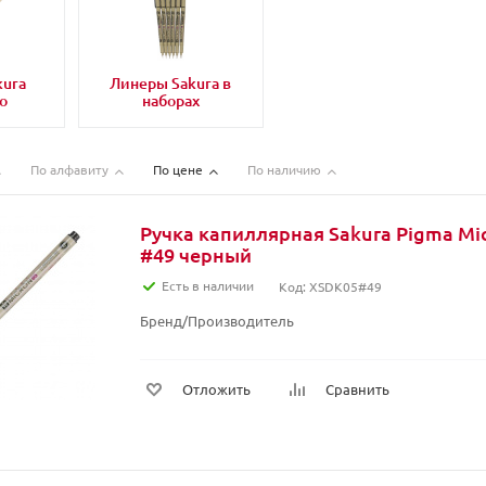
kura
Линеры Sakura в
о
наборах
По алфавиту
По цене
По наличию
Ручка капиллярная Sakura Pigma Mic
#49 черный
Есть в наличии
Код: XSDK05#49
Бренд/Производитель
Отложить
Сравнить