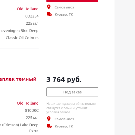
Самовывоз
Old Holland
Курьер, ТК
0D2254
225 мл
heveningen Blue Deep
Classic Oil Colours
3 764 руб.
раплак темный
Под заказ
Old Holland
Наши менеджеры обязательно
свяжутся с вами и уточнят
810D0C
условия заказа
225 мл
Самовывоз
 (Crimson) Lake Deep
Курьер, ТК
Extra