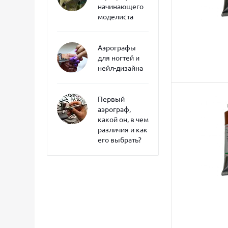
начинающего
моделиста
Аэрографы
для ногтей и
нейл-дизайна
Первый
аэрограф,
какой он, в чем
различия и как
его выбрать?