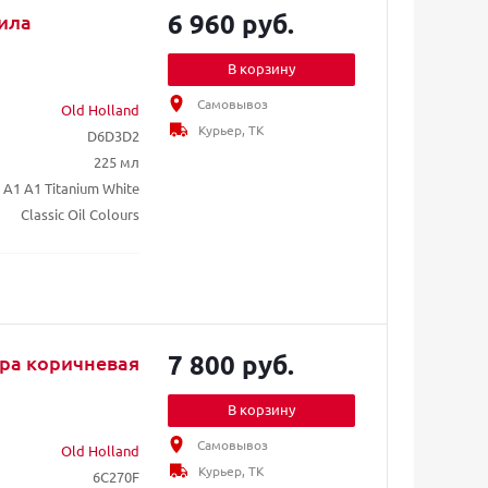
6 960 руб.
лила
В корзину
Самовывоз
Old Holland
Курьер, ТК
D6D3D2
225 мл
A1 A1 Titanium White
Classic Oil Colours
7 800 руб.
хра коричневая
В корзину
Самовывоз
Old Holland
Курьер, ТК
6C270F