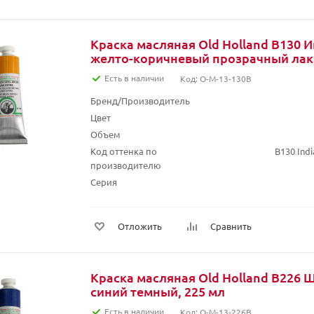
Краска масляная Old Holland B130 
желто-коричневый прозрачный лак,
Есть в наличии
Код: O-M-13-130B
Бренд/Производитель
Цвет
Объем
Код оттенка по
B130 Ind
производителю
Серия
Отложить
Сравнить
Краска масляная Old Holland B226 
синий темный, 225 мл
Есть в наличии
Код: O-M-13-226B