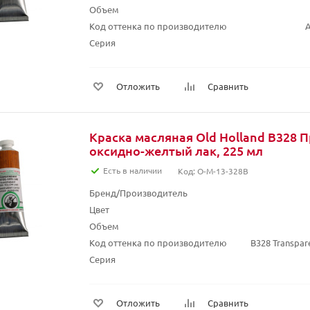
Объем
Код оттенка по производителю
A
Серия
Отложить
Сравнить
Краска масляная Old Holland B328 
оксидно-желтый лак, 225 мл
Есть в наличии
Код: O-M-13-328B
Бренд/Производитель
Цвет
Объем
Код оттенка по производителю
B328 Transpar
Серия
Отложить
Сравнить