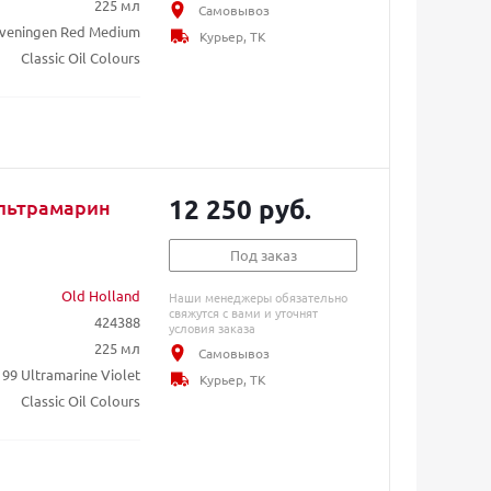
225 мл
Самовывоз
eveningen Red Medium
Курьер, ТК
Classic Oil Colours
12 250 руб.
Ультрамарин
Под заказ
Old Holland
Наши менеджеры обязательно
свяжутся с вами и уточнят
424388
условия заказа
225 мл
Самовывоз
99 Ultramarine Violet
Курьер, ТК
Classic Oil Colours