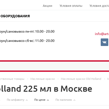
Акции
Условия оплаты
Условия дост
 ОБОРУДОВАНИЯ
ум/самовывоз пн-пт: 10.00 - 20.00
info@art
ум/самовывоз сб-вс: 11.00 - 20.00
ственные товары
-
Масляные краски
-
Масляные краски Old Holland
-
М
lland 225 мл в Москве
По алфавиту
По цене
По наличию