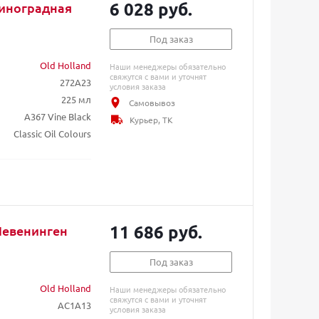
6 028 руб.
Виноградная
Под заказ
Old Holland
Наши менеджеры обязательно
свяжутся с вами и уточнят
272A23
условия заказа
225 мл
Самовывоз
A367 Vine Black
Курьер, ТК
Classic Oil Colours
11 686 руб.
Шевенинген
Под заказ
Old Holland
Наши менеджеры обязательно
свяжутся с вами и уточнят
AC1A13
условия заказа