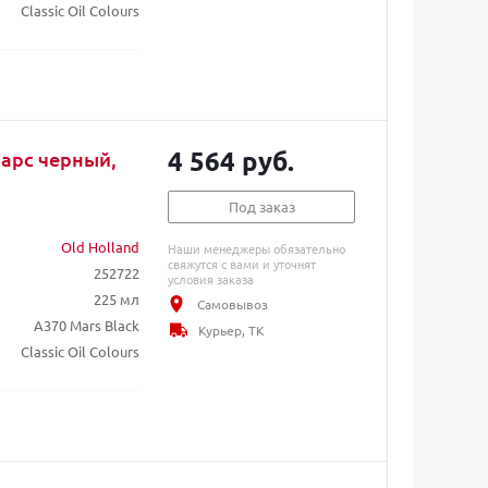
Classic Oil Colours
4 564 руб.
Марс черный,
Под заказ
Old Holland
Наши менеджеры обязательно
свяжутся с вами и уточнят
252722
условия заказа
225 мл
Самовывоз
A370 Mars Black
Курьер, ТК
Classic Oil Colours