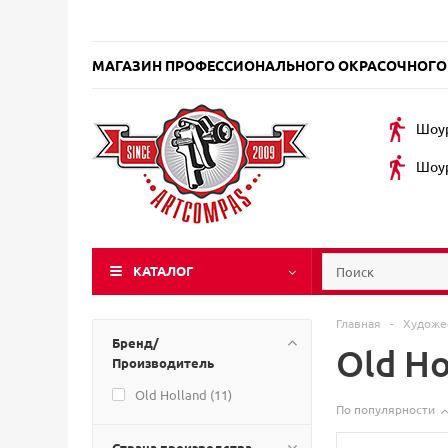
МАГАЗИН ПРОФЕССИОНАЛЬНОГО ОКРАСОЧНОГО
Шоур
Шоур
КАТАЛОГ
Главная
-
Художе
Бренд/
Old Ho
Производитель
Old Holland (
11
)
По популярности
Страна производства