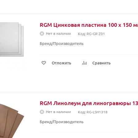
RGM Цинковая пластина 100 х 150 
Нет в наличии
Код: RG-GR Z01
Бренд/Производитель
Отложить
Сравнить
RGM Линолеум для линогравюры 130
Нет в наличии
Код: RG-LSH1318
Бренд/Производитель