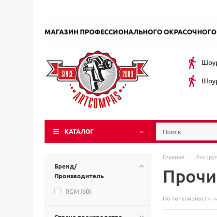
МАГАЗИН ПРОФЕССИОНАЛЬНОГО ОКРАСОЧНОГО
Шоур
Шоур
КАТАЛОГ
Главная
-
Инстру
Бренд/
Прочи
Производитель
RGM (
60
)
По популярности
Страна производства