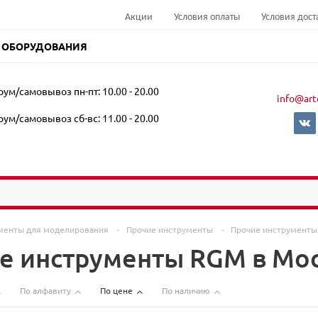
Акции
Условия оплаты
Условия дост
 ОБОРУДОВАНИЯ
ум/самовывоз пн-пт: 10.00 - 20.00
info@art
ум/самовывоз сб-вс: 11.00 - 20.00
менты для моделирования
-
Прочие инструменты
-
Прочие инструмент
е инструменты RGM в Мо
По алфавиту
По цене
По наличию