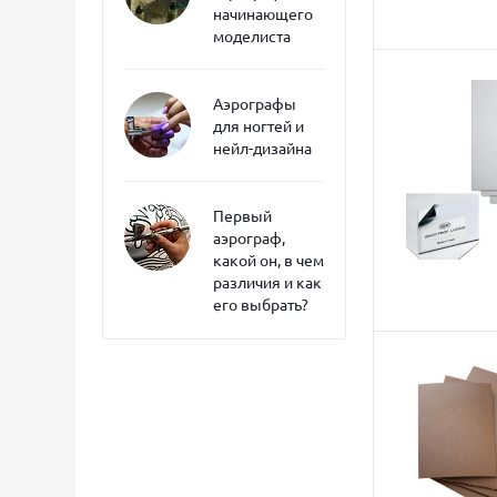
начинающего
моделиста
Аэрографы
для ногтей и
нейл-дизайна
Первый
аэрограф,
какой он, в чем
различия и как
его выбрать?