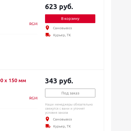
623 руб.
В корзину
RGM
Самовывоз
Курьер, ТК
343 руб.
 х 150 мм
Под заказ
RGM
Наши менеджеры обязательно
свяжутся с вами и уточнят
условия заказа
Самовывоз
Курьер, ТК