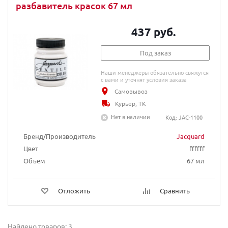
разбавитель красок 67 мл
437 руб.
Под заказ
Наши менеджеры обязательно свяжутся
с вами и уточнят условия заказа
Самовывоз
Курьер, ТК
Нет в наличии
Код: JAC-1100
Бренд/Производитель
Jacquard
Цвет
ffffff
Объем
67 мл
Отложить
Сравнить
Найдено товаров: 3