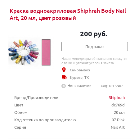
Краска водноакриловая Shiphrah Body Nail
Art, 20 мл, цвет розовый
200 руб.
Под заказ
Наши менеджеры обязательно свяжутся
с вами и уточнят условия заказа
Самовывоз
Курьер, ТК
Нет в наличии
Код: DH-SN07
Бренд/Производитель
Shiphrah
Цвет
dc769d
Объем
20 мл
Код оттенка по производителю
07 Pink
Серия
Nail Art