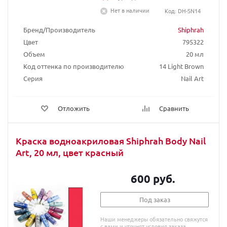
Нет в наличии
Код: DH-SN14
Бренд/Производитель
Shiphrah
Цвет
795322
Объем
20 мл
Код оттенка по производителю
14 Light Brown
Серия
Nail Art
Отложить
Сравнить
Краска водноакриловая Shiphrah Body Nail
Art, 20 мл, цвет красный
600 руб.
Под заказ
Наши менеджеры обязательно свяжутся
с вами и уточнят условия заказа