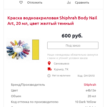
Отложить
Сравнить
Краска водноакриловая Shiphrah Body Nail
Art, 20 мл, цвет желтый темный
600 руб.
Под заказ
Наши менеджеры обязательно свяжутся
с вами и уточнят условия заказа
Самовывоз
Курьер, ТК
Нет в наличии
Код: DH-SN10
Бренд/Производитель
Shiphrah
Цвет
e4b13e
Объем
20 мл
Код оттенка по производителю
10 Dark Yellow