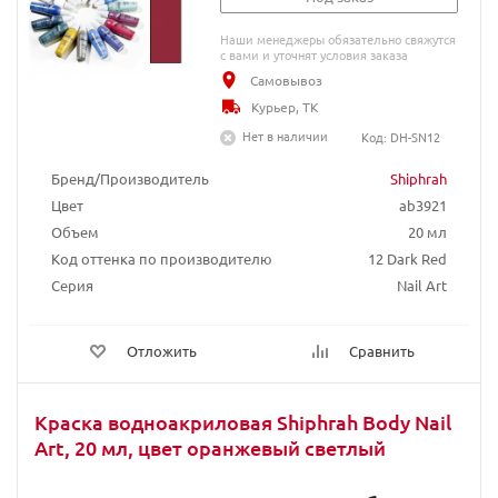
Наши менеджеры обязательно свяжутся
с вами и уточнят условия заказа
Самовывоз
Курьер, ТК
Нет в наличии
Код: DH-SN12
Бренд/Производитель
Shiphrah
Цвет
ab3921
Объем
20 мл
Код оттенка по производителю
12 Dark Red
Серия
Nail Art
Отложить
Сравнить
Краска водноакриловая Shiphrah Body Nail
Art, 20 мл, цвет оранжевый светлый