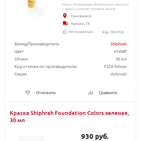
Наши менеджеры обязательно свяжутся
с вами и уточнят условия заказа
Самовывоз
Курьер, ТК
Нет в наличии
Код: DH-F324
Бренд/Производитель
Shiphrah
Цвет
e7e08f
Объем
30 мл
Код оттенка по производителю
F324 Yellow
Серия
Airbrush
Отложить
Сравнить
Краска Shiphrah Foundation Colors зеленая,
30 мл
930 руб.