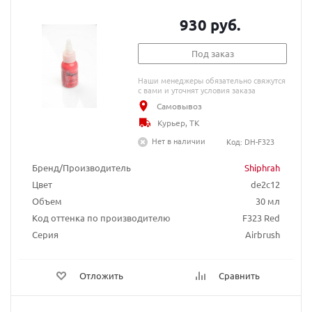
930 руб.
Под заказ
Наши менеджеры обязательно свяжутся
с вами и уточнят условия заказа
Самовывоз
Курьер, ТК
Нет в наличии
Код: DH-F323
Бренд/Производитель
Shiphrah
Цвет
de2c12
Объем
30 мл
Код оттенка по производителю
F323 Red
Серия
Airbrush
Отложить
Сравнить