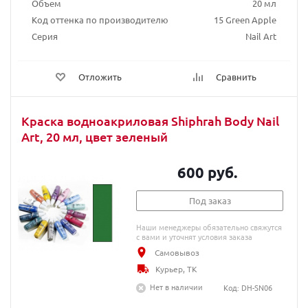
Объем
20 мл
Код оттенка по производителю
15 Green Apple
Серия
Nail Art
Отложить
Сравнить
Краска водноакриловая Shiphrah Body Nail
Art, 20 мл, цвет зеленый
600 руб.
Под заказ
Наши менеджеры обязательно свяжутся
с вами и уточнят условия заказа
Самовывоз
Курьер, ТК
Нет в наличии
Код: DH-SN06