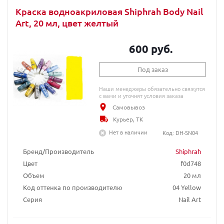
Краска водноакриловая Shiphrah Body Nail
Art, 20 мл, цвет желтый
600 руб.
Под заказ
Наши менеджеры обязательно свяжутся
с вами и уточнят условия заказа
Самовывоз
Курьер, ТК
Нет в наличии
Код: DH-SN04
Бренд/Производитель
Shiphrah
Цвет
f0d748
Объем
20 мл
Код оттенка по производителю
04 Yellow
Серия
Nail Art