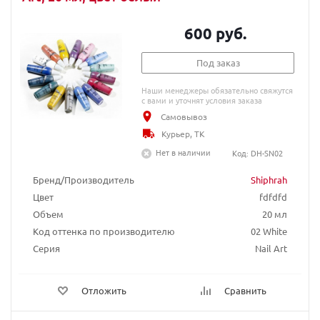
600 руб.
Под заказ
Наши менеджеры обязательно свяжутся
с вами и уточнят условия заказа
Самовывоз
Курьер, ТК
Нет в наличии
Код: DH-SN02
Бренд/Производитель
Shiphrah
Цвет
fdfdfd
Объем
20 мл
Код оттенка по производителю
02 White
Серия
Nail Art
Отложить
Сравнить