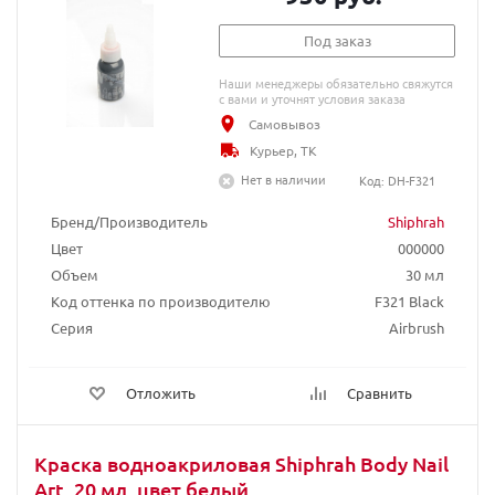
Под заказ
Наши менеджеры обязательно свяжутся
с вами и уточнят условия заказа
Самовывоз
Курьер, ТК
Нет в наличии
Код: DH-F321
Бренд/Производитель
Shiphrah
Цвет
000000
Объем
30 мл
Код оттенка по производителю
F321 Black
Серия
Airbrush
Отложить
Сравнить
Краска водноакриловая Shiphrah Body Nail
Art, 20 мл, цвет белый