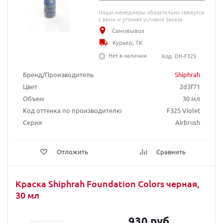
Наши менеджеры обязательно свяжутся
с вами и уточнят условия заказа
Самовывоз
Курьер, ТК
Нет в наличии
Код: DH-F325
Бренд/Производитель
Shiphrah
Цвет
2d3f71
Объем
30 мл
Код оттенка по производителю
F325 Violet
Серия
Airbrush
Отложить
Сравнить
Краска Shiphrah Foundation Colors черная,
30 мл
930 руб.