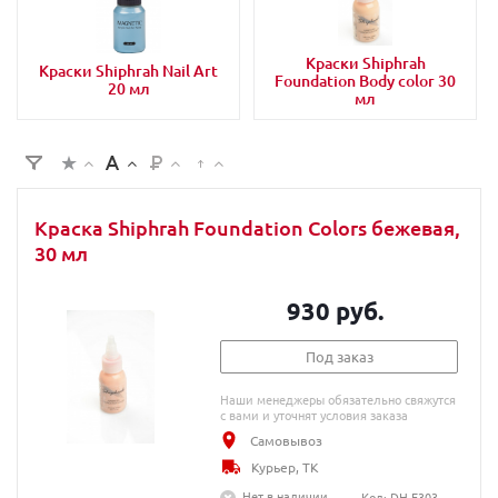
Краски Shiphrah
Краски Shiphrah Nail Art
Foundation Body color 30
20 мл
мл
Краска Shiphrah Foundation Colors бежевая,
30 мл
930 руб.
Под заказ
Наши менеджеры обязательно свяжутся
с вами и уточнят условия заказа
Самовывоз
Курьер, ТК
Нет в наличии
Код: DH-F303