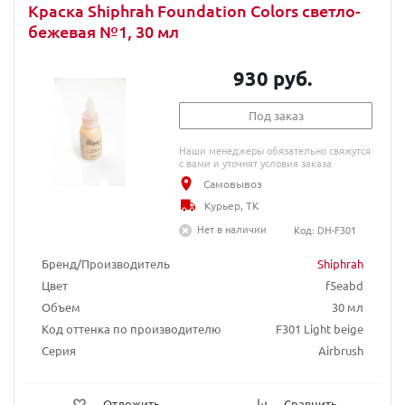
Краска Shiphrah Foundation Colors светло-
бежевая №1, 30 мл
930 руб.
Под заказ
Наши менеджеры обязательно свяжутся
с вами и уточнят условия заказа
Самовывоз
Курьер, ТК
Нет в наличии
Код: DH-F301
Бренд/Производитель
Shiphrah
Цвет
f5eabd
Объем
30 мл
Код оттенка по производителю
F301 Light beige
Серия
Airbrush
Отложить
Сравнить