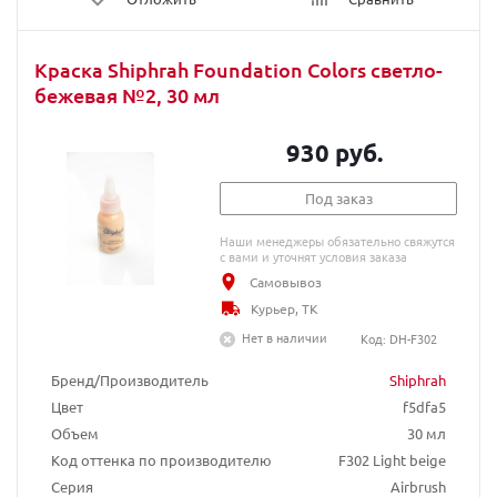
Краска Shiphrah Foundation Colors светло-
бежевая №2, 30 мл
930 руб.
Под заказ
Наши менеджеры обязательно свяжутся
с вами и уточнят условия заказа
Самовывоз
Курьер, ТК
Нет в наличии
Код: DH-F302
Бренд/Производитель
Shiphrah
Цвет
f5dfa5
Объем
30 мл
Код оттенка по производителю
F302 Light beige
Серия
Airbrush