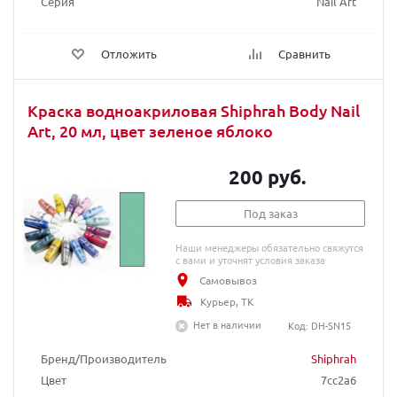
Серия
Nail Art
Отложить
Сравнить
Краска водноакриловая Shiphrah Body Nail
Art, 20 мл, цвет зеленое яблоко
200 руб.
Под заказ
Наши менеджеры обязательно свяжутся
с вами и уточнят условия заказа
Самовывоз
Курьер, ТК
Нет в наличии
Код: DH-SN15
Бренд/Производитель
Shiphrah
Цвет
7cc2a6