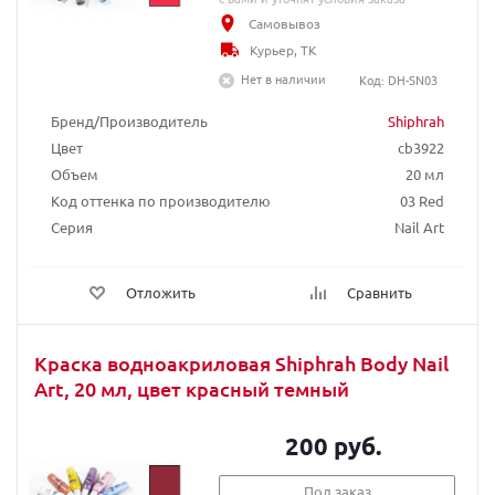
Самовывоз
Курьер, ТК
Нет в наличии
Код: DH-SN03
Бренд/Производитель
Shiphrah
Цвет
cb3922
Объем
20 мл
Код оттенка по производителю
03 Red
Серия
Nail Art
Отложить
Сравнить
Краска водноакриловая Shiphrah Body Nail
Art, 20 мл, цвет красный темный
200 руб.
Под заказ