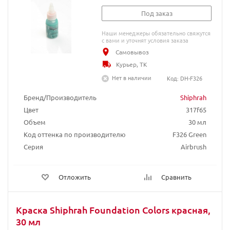
Под заказ
Наши менеджеры обязательно свяжутся
с вами и уточнят условия заказа
Самовывоз
Курьер, ТК
Нет в наличии
Код: DH-F326
Бренд/Производитель
Shiphrah
Цвет
317f65
Объем
30 мл
Код оттенка по производителю
F326 Green
Серия
Airbrush
Отложить
Сравнить
Краска Shiphrah Foundation Colors красная,
30 мл