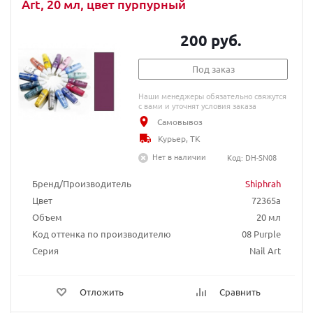
Art, 20 мл, цвет пурпурный
200 руб.
Под заказ
Наши менеджеры обязательно свяжутся
с вами и уточнят условия заказа
Самовывоз
Курьер, ТК
Нет в наличии
Код: DH-SN08
Бренд/Производитель
Shiphrah
Цвет
72365a
Объем
20 мл
Код оттенка по производителю
08 Purple
Серия
Nail Art
Отложить
Сравнить