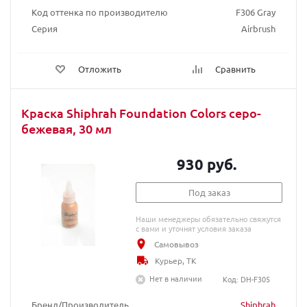
Код оттенка по производителю
F306 Gray
Серия
Airbrush
Отложить
Сравнить
Краска Shiphrah Foundation Colors серо-
бежевая, 30 мл
930 руб.
Под заказ
Наши менеджеры обязательно свяжутся
с вами и уточнят условия заказа
Самовывоз
Курьер, ТК
Нет в наличии
Код: DH-F305
Бренд/Производитель
Shiphrah