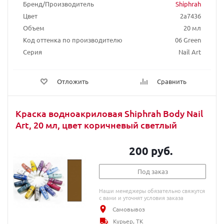
Бренд/Производитель
Shiphrah
Цвет
2a7436
Объем
20 мл
Код оттенка по производителю
06 Green
Серия
Nail Art
Отложить
Сравнить
Краска водноакриловая Shiphrah Body Nail
Art, 20 мл, цвет коричневый светлый
200 руб.
Под заказ
Наши менеджеры обязательно свяжутся
с вами и уточнят условия заказа
Самовывоз
Курьер, ТК