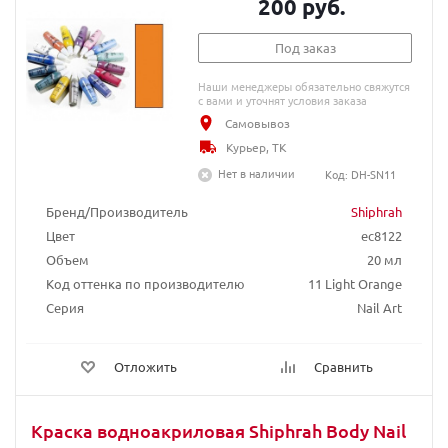
200 руб.
Под заказ
Наши менеджеры обязательно свяжутся
с вами и уточнят условия заказа
Самовывоз
Курьер, ТК
Нет в наличии
Код: DH-SN11
Бренд/Производитель
Shiphrah
Цвет
ec8122
Объем
20 мл
Код оттенка по производителю
11 Light Orange
Серия
Nail Art
Отложить
Сравнить
Краска водноакриловая Shiphrah Body Nail