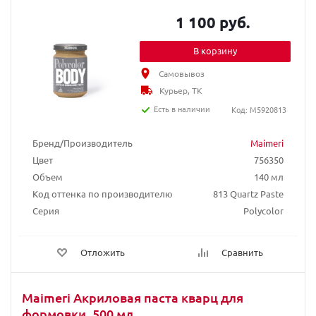
1 100 руб.
В корзину
Самовывоз
Курьер, ТК
Есть в наличии
Код: M5920813
Бренд/Производитель
Maimeri
Цвет
756350
Объем
140 мл
Код оттенка по производителю
813 Quartz Paste
Серия
Polycolor
Отложить
Сравнить
Maimeri Акриловая паста кварц для
формовки, 500 мл