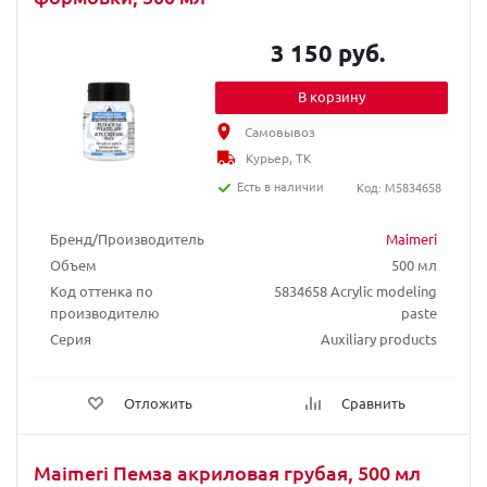
3 150 руб.
В корзину
Самовывоз
Курьер, ТК
Есть в наличии
Код: M5834658
Бренд/Производитель
Maimeri
Объем
500 мл
Код оттенка по
5834658 Acrylic modeling
производителю
paste
Серия
Auxiliary products
Отложить
Сравнить
Maimeri Пемза акриловая грубая, 500 мл