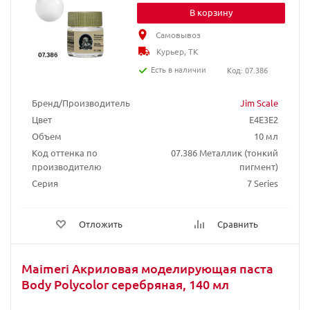
В корзину
Самовывоз
Курьер, ТК
Есть в наличии
Код: 07.386
Бренд/Производитель
Jim Scale
Цвет
E4E3E2
Объем
10 мл
Код оттенка по
07.386 Металлик (тонкий
производителю
пигмент)
Серия
7 Series
Отложить
Сравнить
Maimeri Акриловая моделирующая паста
Body Polycolor серебряная, 140 мл