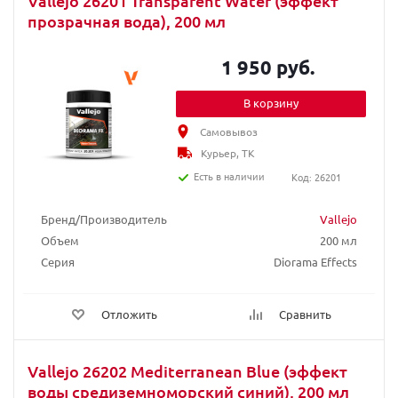
Vallejo 26201 Transparent Water (эффект
прозрачная вода), 200 мл
1 950 руб.
В корзину
Самовывоз
Курьер, ТК
Есть в наличии
Код: 26201
Бренд/Производитель
Vallejo
Объем
200 мл
Серия
Diorama Effects
Отложить
Сравнить
Vallejo 26202 Mediterranean Blue (эффект
воды средиземноморский синий), 200 мл