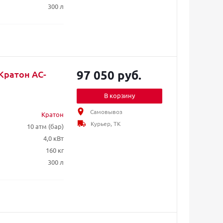
300 л
97 050 руб.
Кратон AC-
В корзину
Самовывоз
Кратон
Курьер, ТК
10 атм (бар)
4,0 кВт
160 кг
300 л