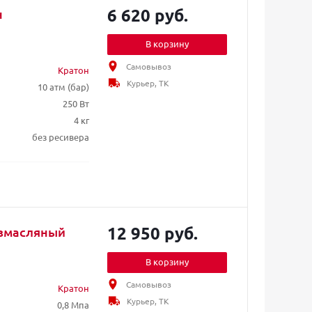
6 620 руб.
н
В корзину
Самовывоз
Кратон
Курьер, ТК
10 атм (бар)
250 Вт
4 кг
без ресивера
12 950 руб.
езмасляный
В корзину
Самовывоз
Кратон
Курьер, ТК
0,8 Мпа