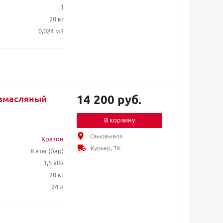
1
20 кг
0,024 м3
14 200 руб.
езмасляный
В корзину
Самовывоз
Кратон
Курьер, ТК
8 атм (бар)
1,5 кВт
20 кг
24 л