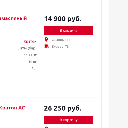
14 900 руб.
езмасляный
В корзину
Самовывоз
Кратон
Курьер, ТК
8 атм (бар)
1100 Вт
19 кг
8 л
26 250 руб.
Кратон AC-
В корзину