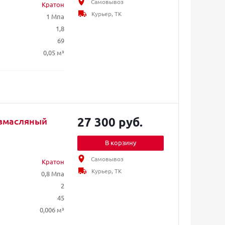
Самовывоз
Кратон
Курьер, ТК
1 Мпа
1,8
69
0,05 м³
27 300 руб.
езмасляный
В корзину
Самовывоз
Кратон
Курьер, ТК
0,8 Мпа
2
45
0,006 м³