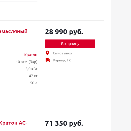
28 990 руб.
езмасляный
В корзину
Самовывоз
Кратон
Курьер, ТК
10 атм (бар)
3,0 кВт
47 кг
50 л
71 350 руб.
Кратон AC-