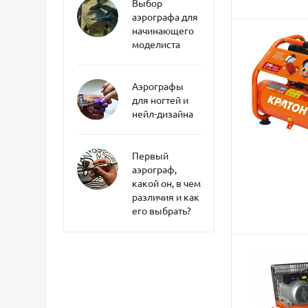
Выбор
аэрографа для
начинающего
моделиста
Аэрографы
для ногтей и
нейл-дизайна
Первый
аэрограф,
какой он, в чем
различия и как
его выбрать?