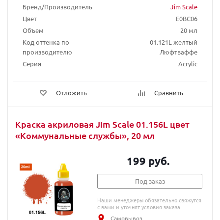
Бренд/Производитель
Jim Scale
Цвет
E0BC06
Объем
20 мл
Код оттенка по
01.121L желтый
производителю
Люфтваффе
Серия
Acrylic
Отложить
Сравнить
Краска акриловая Jim Scale 01.156L цвет
«Коммунальные службы», 20 мл
199 руб.
Под заказ
Наши менеджеры обязательно свяжутся
с вами и уточнят условия заказа
Самовывоз