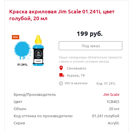
Краска акриловая Jim Scale 01.241L цвет
голубой, 20 мл
199 руб.
Под заказ
Наши менеджеры обязательно свяжутся
с вами и уточнят условия заказа
Самовывоз
Курьер, ТК
Нет в наличии
Код: 01.241L
Бренд/Производитель
Jim Scale
Цвет
1CB4E5
Объем
20 мл
Код оттенка по производителю
01.241 голубой
Серия
Acrylic