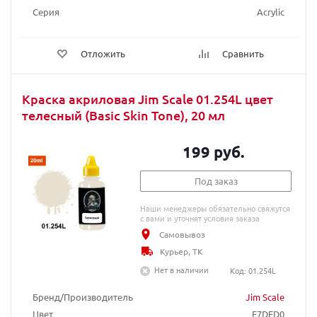
Серия
Acrylic
Отложить
Сравнить
Краска акриловая Jim Scale 01.254L цвет
телесный (Basic Skin Tone), 20 мл
199 руб.
Под заказ
Наши менеджеры обязательно свяжутся
с вами и уточнят условия заказа
Самовывоз
Курьер, ТК
Нет в наличии
Код: 01.254L
Бренд/Производитель
Jim Scale
Цвет
E7DFD0