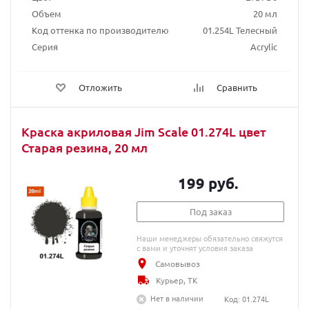
Объем
20 мл
Код оттенка по производителю
01.254L Телесный
Серия
Acrylic
Отложить
Сравнить
Краска акриловая Jim Scale 01.274L цвет
Старая резина, 20 мл
199 руб.
Под заказ
Наши менеджеры обязательно свяжутся
с вами и уточнят условия заказа
Самовывоз
Курьер, ТК
Нет в наличии
Код: 01.274L