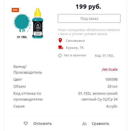
199 руб.
Под заказ
Наши менеджеры обязательно свяжутся
с вами и уточнят условия заказа
Самовывоз
Курьер, ТК
Нет в наличии
Код: 01.192L
Бренд/
Jim Scale
Производитель
Цвет
16959B
Объем
20 мл
Код оттенка по
01.192L зелено-синий
производителю
светлый Су-32/Су-34
Серия
Acrylic
Отложить
Сравнить