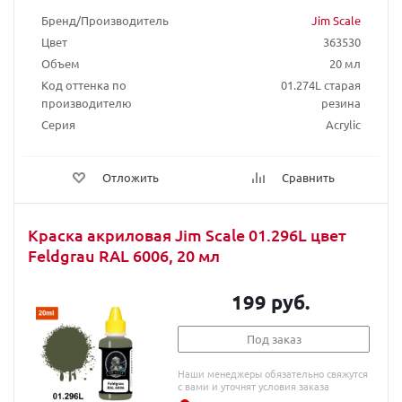
Бренд/Производитель
Jim Scale
Цвет
363530
Объем
20 мл
Код оттенка по
01.274L старая
производителю
резина
Серия
Acrylic
Отложить
Сравнить
Краска акриловая Jim Scale 01.296L цвет
Feldgrau RAL 6006, 20 мл
199 руб.
Под заказ
Наши менеджеры обязательно свяжутся
с вами и уточнят условия заказа