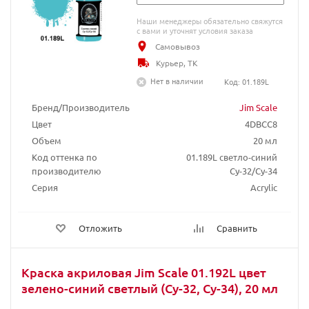
Наши менеджеры обязательно свяжутся
с вами и уточнят условия заказа
Самовывоз
Курьер, ТК
Нет в наличии
Код: 01.189L
Бренд/Производитель
Jim Scale
Цвет
4DBCC8
Объем
20 мл
Код оттенка по
01.189L светло-синий
производителю
Су-32/Су-34
Серия
Acrylic
Отложить
Сравнить
Краска акриловая Jim Scale 01.192L цвет
зелено-синий светлый (Су-32, Су-34), 20 мл