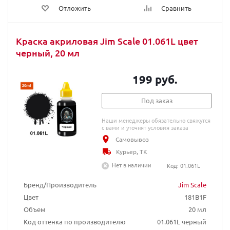
Отложить
Сравнить
Краска акриловая Jim Scale 01.061L цвет
черный, 20 мл
199 руб.
Под заказ
Наши менеджеры обязательно свяжутся
с вами и уточнят условия заказа
Самовывоз
Курьер, ТК
Нет в наличии
Код: 01.061L
Бренд/Производитель
Jim Scale
Цвет
181B1F
Объем
20 мл
Код оттенка по производителю
01.061L черный