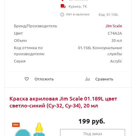
Курьер, ТК
Нет в наличии
Код: 01.156L
Бренд/Производитель
Jim Scale
Цвет
C74A2A
Объем
20 мл
Код оттенка по
01.156L Коммунальные
производителю
службы
Серия
Acrylic
Отложить
Сравнить
Краска акриловая Jim Scale 01.189L цвет
светло-синий (Су-32, Су-34), 20 мл
199 руб.
Под заказ