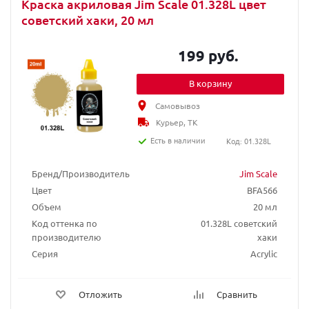
Краска акриловая Jim Scale 01.328L цвет
советский хаки, 20 мл
199 руб.
В корзину
Самовывоз
Курьер, ТК
Есть в наличии
Код: 01.328L
Бренд/Производитель
Jim Scale
Цвет
BFA566
Объем
20 мл
Код оттенка по
01.328L советский
производителю
хаки
Серия
Acrylic
Отложить
Сравнить