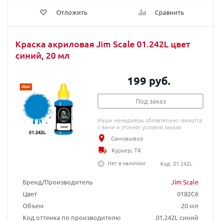
Отложить
Сравнить
Краска акриловая Jim Scale 01.242L цвет
синий, 20 мл
199 руб.
Под заказ
Наши менеджеры обязательно свяжутся
с вами и уточнят условия заказа
Самовывоз
Курьер, ТК
Нет в наличии
Код: 01.242L
Бренд/Производитель
Jim Scale
Цвет
0182C6
Объем
20 мл
Код оттенка по производителю
01.242L синий