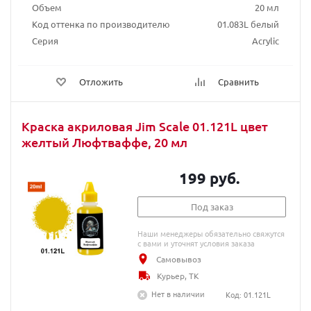
Объем
20 мл
Код оттенка по производителю
01.083L белый
Серия
Acrylic
Отложить
Сравнить
Краска акриловая Jim Scale 01.121L цвет
желтый Люфтваффе, 20 мл
199 руб.
Под заказ
Наши менеджеры обязательно свяжутся
с вами и уточнят условия заказа
Самовывоз
Курьер, ТК
Нет в наличии
Код: 01.121L