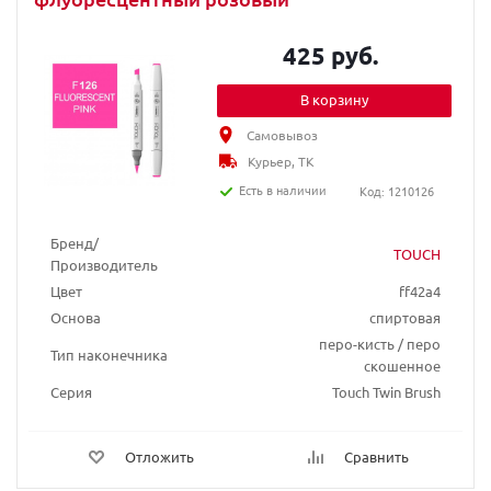
425 руб.
В корзину
Самовывоз
Курьер, ТК
Есть в наличии
Код: 1210126
Бренд/
TOUCH
Производитель
Цвет
ff42a4
Основа
спиртовая
перо-кисть / перо
Тип наконечника
скошенное
Серия
Touch Twin Brush
Отложить
Сравнить