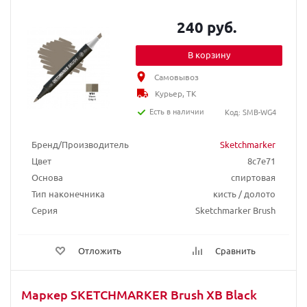
240 руб.
В корзину
Самовывоз
Курьер, ТК
Есть в наличии
Код: SMB-WG4
Бренд/Производитель
Sketchmarker
Цвет
8c7e71
Основа
спиртовая
Тип наконечника
кисть / долото
Серия
Sketchmarker Brush
Отложить
Сравнить
Маркер SKETCHMARKER Brush XB Black