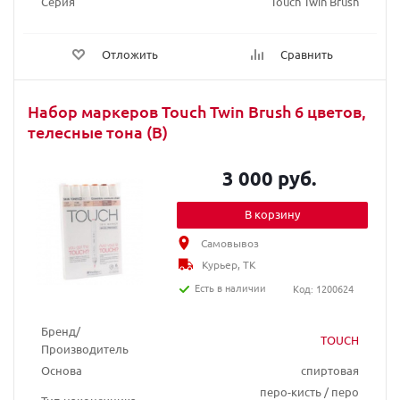
Серия
Touch Twin Brush
Отложить
Сравнить
Набор маркеров Touch Twin Brush 6 цветов,
телесные тона (B)
3 000 руб.
В корзину
Самовывоз
Курьер, ТК
Есть в наличии
Код: 1200624
Бренд/
TOUCH
Производитель
Основа
спиртовая
перо-кисть / перо