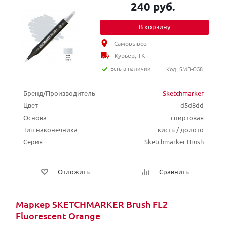
240 руб.
В корзину
Самовывоз
Курьер, ТК
Есть в наличии
Код: SMB-CG8
Бренд/Производитель
Sketchmarker
Цвет
d5d8dd
Основа
спиртовая
Тип наконечника
кисть / долото
Серия
Sketchmarker Brush
Отложить
Сравнить
Маркер SKETCHMARKER Brush FL2
Fluorescent Orange