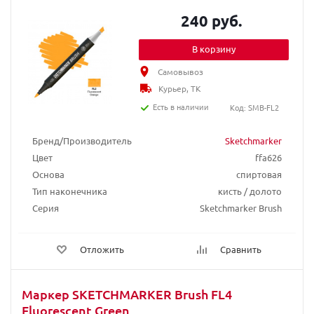
240 руб.
В корзину
Самовывоз
Курьер, ТК
Есть в наличии
Код: SMB-FL2
Бренд/Производитель
Sketchmarker
Цвет
ffa626
Основа
спиртовая
Тип наконечника
кисть / долото
Серия
Sketchmarker Brush
Отложить
Сравнить
Маркер SKETCHMARKER Brush FL4
Fluorescent Green