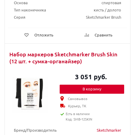
Основа
спиртовая
Тип наконечника
кисть / долото
Серия
Sketchmarker Brush
Отложить
Сравнить
Набор маркеров Sketchmarker Brush Skin
(12 шт. + сумка-органайзер)
3 051 руб.
В корзину
Самовывоз
Курьер, ТК
Есть в наличии
Код: SMB-12SKIN
Бренд/Производитель
Sketchmarker