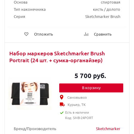
Основа
спиртовая
Тип наконечника
кисть / долото
Серия
Sketchmarker Brush
Отложить
Сравнить
Набор маркеров Sketchmarker Brush
Portrait (24 шт. + сумка-органайзер)
5 700 руб.
В корзину
Самовывоз
Курьер, ТК
Есть в наличии
Код: SMB-24PORT
Бренд/Производитель
Sketchmarker