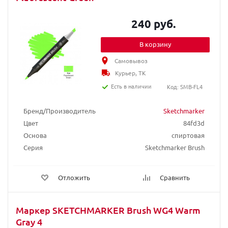
240 руб.
В корзину
Самовывоз
Курьер, ТК
Есть в наличии
Код: SMB-FL4
Бренд/Производитель
Sketchmarker
Цвет
84fd3d
Основа
спиртовая
Серия
Sketchmarker Brush
Отложить
Сравнить
Маркер SKETCHMARKER Brush WG4 Warm
Gray 4