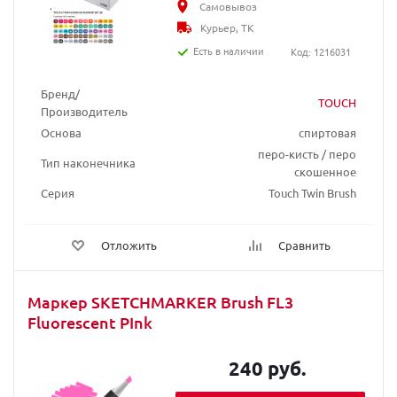
Самовывоз
Курьер, ТК
Есть в наличии
Код: 1216031
Бренд/
TOUCH
Производитель
Основа
спиртовая
перо-кисть / перо
Тип наконечника
скошенное
Серия
Touch Twin Brush
Отложить
Сравнить
Маркер SKETCHMARKER Brush FL3
Fluorescent PInk
240 руб.