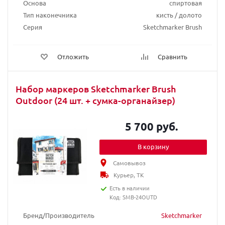
Основа
спиртовая
Тип наконечника
кисть / долото
Серия
Sketchmarker Brush
Отложить
Сравнить
Набор маркеров Sketchmarker Brush
Outdoor (24 шт. + сумка-органайзер)
5 700 руб.
В корзину
Самовывоз
Курьер, ТК
Есть в наличии
Код: SMB-24OUTD
Бренд/Производитель
Sketchmarker