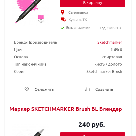
В корзину
Самовывоз
Курьер, ТК
Есть в наличии
Код: SMB-FL3
Бренд/Производитель
Sketchmarker
Цвет
ff69c0
Основа
спиртовая
Тип наконечника
кисть / долото
Серия
Sketchmarker Brush
Отложить
Сравнить
Маркер SKETCHMARKER Brush BL Блендер
240 руб.