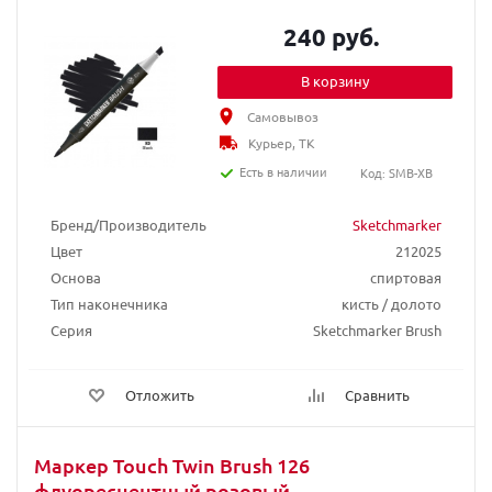
240 руб.
В корзину
Самовывоз
Курьер, ТК
Есть в наличии
Код: SMB-XB
Бренд/Производитель
Sketchmarker
Цвет
212025
Основа
спиртовая
Тип наконечника
кисть / долото
Серия
Sketchmarker Brush
Отложить
Сравнить
Маркер Touch Twin Brush 126
флуоресцентный розовый