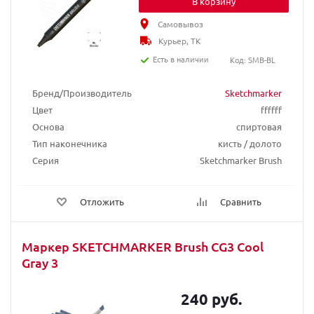
В корзину
Самовывоз
Курьер, ТК
Есть в наличии
Код: SMB-BL
Бренд/Производитель
Sketchmarker
Цвет
ffffff
Основа
спиртовая
Тип наконечника
кисть / долото
Серия
Sketchmarker Brush
Отложить
Сравнить
Маркер SKETCHMARKER Brush CG3 Cool
Gray 3
240 руб.