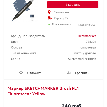
В корзину
Самовывоз
Курьер, ТК
Есть в наличии
Код: SMB-CG3
Бренд/Производитель
Sketchmarker
Цвет
788a9e
Основа
спиртовая
Тип наконечника
кисть / долото
Серия
Sketchmarker Brush
Отложить
Сравнить
Маркер SKETCHMARKER Brush FL1
Fluorescent Yellow
240 руб.