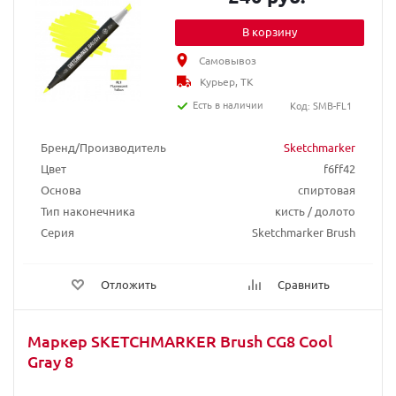
В корзину
Самовывоз
Курьер, ТК
Есть в наличии
Код: SMB-FL1
Бренд/Производитель
Sketchmarker
Цвет
f6ff42
Основа
спиртовая
Тип наконечника
кисть / долото
Серия
Sketchmarker Brush
Отложить
Сравнить
Маркер SKETCHMARKER Brush CG8 Cool
Gray 8