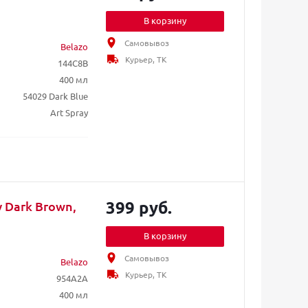
В корзину
Самовывоз
Belazo
Курьер, ТК
144C8B
400 мл
54029 Dark Blue
Art Spray
399 руб.
y Dark Brown,
В корзину
Самовывоз
Belazo
Курьер, ТК
954A2A
400 мл