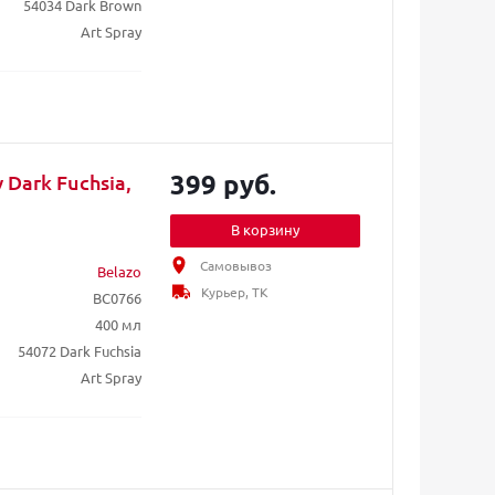
54034 Dark Brown
Art Spray
399 руб.
 Dark Fuchsia,
В корзину
Самовывоз
Belazo
Курьер, ТК
BC0766
400 мл
54072 Dark Fuchsia
Art Spray