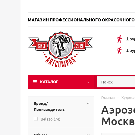
МАГАЗИН ПРОФЕССИОНАЛЬНОГО ОКРАСОЧНОГО
Шоур
Шоур
КАТАЛОГ
Главная
-
Художе
Бренд/
Аэрозо
Производитель
Москв
Belazo (
74
)
Объем