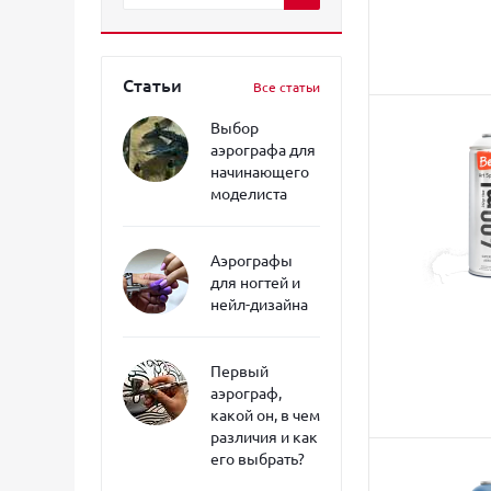
Статьи
Все статьи
Выбор
аэрографа для
начинающего
моделиста
Аэрографы
для ногтей и
нейл-дизайна
Первый
аэрограф,
какой он, в чем
различия и как
его выбрать?