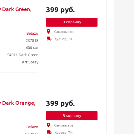
399 руб.
 Dark Green,
В корзину
Самовывоз
Belazo
Курьер, ТК
237818
400 мл
54011 Dark Green
Art Spray
399 руб.
y Dark Orange,
В корзину
Самовывоз
Belazo
Курьер, ТК
CC4132