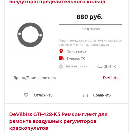
воздухораспределительного кольца
880 руб.
Под заказ
Наши менеджеры обязательно свяжутся
с вами и уточнят условия заказа
Самовывоз
Курьер, ТК
Нет в наличии
Код: SN-41-K
Бренд/Производитель
DeVilbiss
Отложить
Сравнить
DeVilbiss GTI-428-K5 Ремкомплект для
ремонта воздушных регуляторов
краскопультов