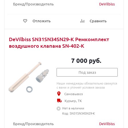
Бренд/Производитель
DeVilbiss
Отложить
Сравнить
DeVilbiss SN31SN34SN29-K Ремкомплект
воздушного клапана SN-402-K
7 000 руб.
Под заказ
Наши менеджеры обязательно свяжутся
с вами и уточнят условия заказа
Самовывоз
Курьер, ТК
Нет в наличии
Код: SN31SN34SN29-K
Бренд/Производитель
DeVilbiss