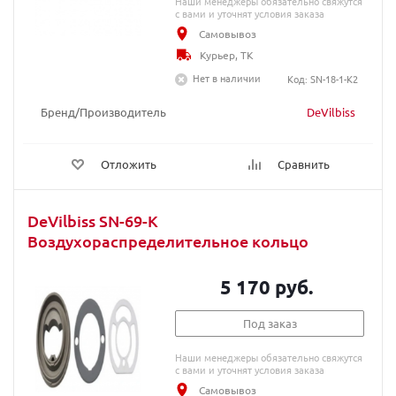
Наши менеджеры обязательно свяжутся
с вами и уточнят условия заказа
Самовывоз
Курьер, ТК
Нет в наличии
Код: SN-18-1-K2
Бренд/Производитель
DeVilbiss
Отложить
Сравнить
DeVilbiss SN-69-K
Воздухораспределительное кольцо
5 170 руб.
Под заказ
Наши менеджеры обязательно свяжутся
с вами и уточнят условия заказа
Самовывоз