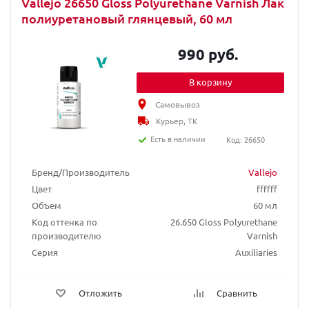
Vallejo 26650 Gloss Polyurethane Varnish Лак
полиуретановый глянцевый, 60 мл
990 руб.
В корзину
Самовывоз
Курьер, ТК
Есть в наличии
Код: 26650
Бренд/Производитель
Vallejo
Цвет
ffffff
Объем
60 мл
Код оттенка по
26.650 Gloss Polyurethane
производителю
Varnish
Серия
Auxiliaries
Отложить
Сравнить