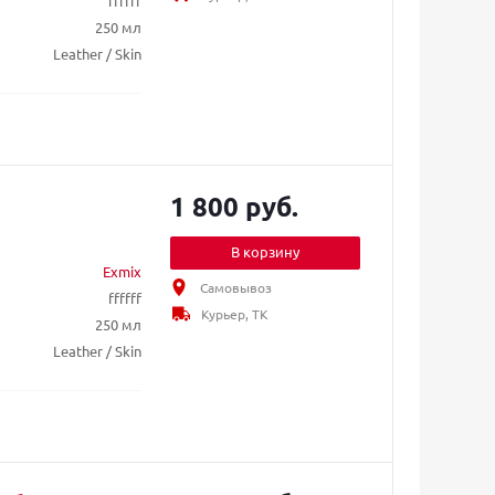
ffffff
250 мл
Leather / Skin
1 800 руб.
В корзину
Exmix
Самовывоз
ffffff
Курьер, ТК
250 мл
Leather / Skin