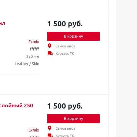
1 500 руб.
мл
В корзину
Exmix
Самовывоз
ffffff
Курьер, ТК
250 мл
Leather / Skin
1 500 руб.
слойный 250
В корзину
Самовывоз
Exmix
Курьер, ТК