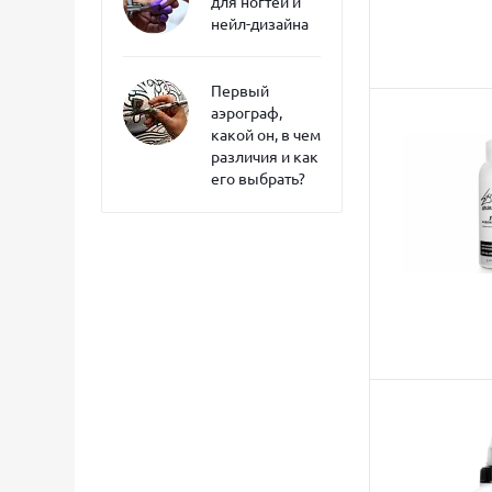
для ногтей и
нейл-дизайна
Первый
аэрограф,
какой он, в чем
различия и как
его выбрать?