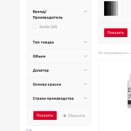
Бренд/
Производитель
Exmix (
20
)
Тип товара
По популярности
Объем
Дозатор
Основа краски
Страна производства
Сбросить