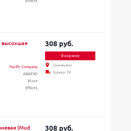
Effects
308 руб.
ая высохшая
В корзину
Самовывоз
Pacific Company
Курьер, ТК
ABAF9D
30 мл
Effects
308 руб.
чневая (Mud