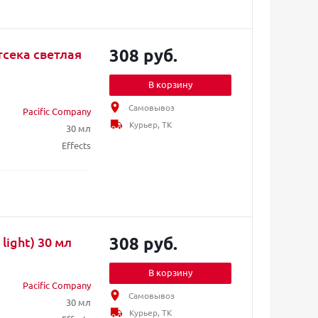
308 руб.
тсека светлая
В корзину
Самовывоз
Pacific Company
Курьер, ТК
30 мл
Effects
308 руб.
light) 30 мл
В корзину
Pacific Company
Самовывоз
30 мл
Курьер, ТК