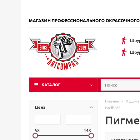
МАГАЗИН ПРОФЕССИОНАЛЬНОГО ОКРАСОЧНОГО
Шоур
Шоур
КАТАЛОГ
Главная
-
Художе
Цена
Pacific88
Пигме
58
448
Группа цвета