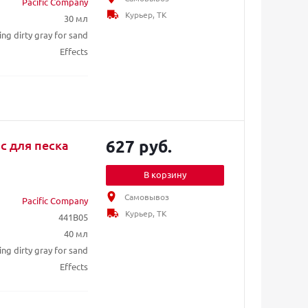
Pacific Company
Курьер, ТК
30 мл
ng dirty gray for sand
Effects
627 руб.
с для песка
В корзину
Самовывоз
Pacific Company
Курьер, ТК
441B05
40 мл
ng dirty gray for sand
Effects