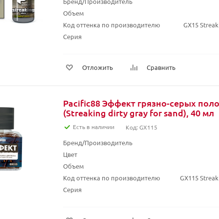
Бренд/Производитель
Объем
Код оттенка по производителю
GX15 Streaki
Серия
Отложить
Сравнить
Pacific88 Эффект грязно-серых поло
(Streaking dirty gray for sand), 40 мл
Есть в наличии
Код: GX115
Бренд/Производитель
Цвет
Объем
Код оттенка по производителю
GX115 Streaki
Серия