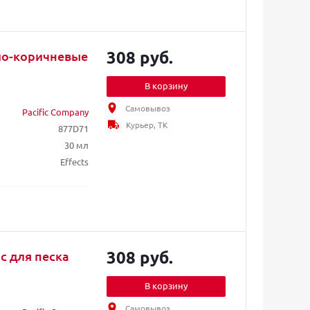
308 руб.
тло-коричневые
В корзину
Самовывоз
Pacific Company
Курьер, ТК
877D71
30 мл
Effects
308 руб.
с для песка
В корзину
Самовывоз