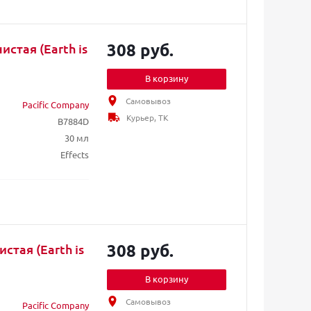
308 руб.
истая (Earth is
В корзину
Самовывоз
Pacific Company
Курьер, ТК
B7884D
30 мл
Effects
308 руб.
стая (Earth is
В корзину
Самовывоз
Pacific Company