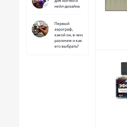
для ногтей и
нейл-дизайна
Первый
аэрограф,
какой он, в чем
различия и как
его выбрать?