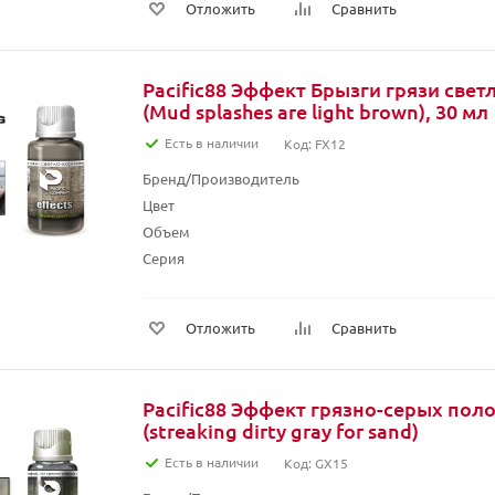
Отложить
Сравнить
Pacific88 Эффект Брызги грязи све
(Mud splashes are light brown), 30 мл
Есть в наличии
Код: FX12
Бренд/Производитель
Цвет
Объем
Серия
Отложить
Сравнить
Pacific88 Эффект грязно-серых поло
(streaking dirty gray for sand)
Есть в наличии
Код: GX15