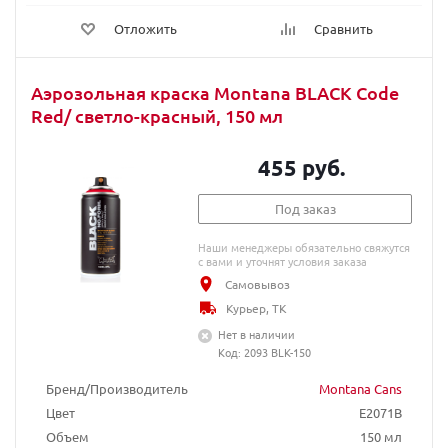
Отложить
Сравнить
Аэрозольная краска Montana BLACK Code
Red/ светло-красный, 150 мл
455 руб.
Под заказ
Наши менеджеры обязательно свяжутся
с вами и уточнят условия заказа
Самовывоз
Курьер, ТК
Нет в наличии
Код: 2093 BLK-150
Бренд/Производитель
Montana Cans
Цвет
E2071B
Объем
150 мл