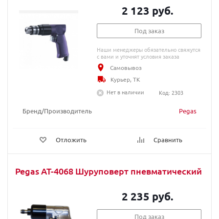
2 123 руб.
Под заказ
Наши менеджеры обязательно свяжутся
с вами и уточнят условия заказа
Самовывоз
Курьер, ТК
Нет в наличии
Код: 2303
Бренд/Производитель
Pegas
Отложить
Сравнить
Pegas AT-4068 Шуруповерт пневматический
2 235 руб.
Под заказ