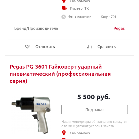
Самовывоз
Курьер, ТК
Нет в наличии
Код: 1701
Бренд/Производитель
Pegas
Отложить
Сравнить
Pegas PG-3601 Гайковерт ударный
пневматический (профессиональная
серия)
5 500 руб.
Под заказ
Наши менеджеры обязательно свяжутся
с вами и уточнят условия заказа
Самовывоз