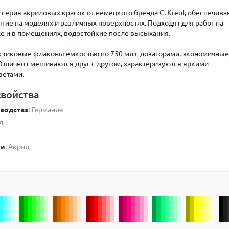
 – серия акриловых красок от немецкого бренда C. Kreul, обеспечив
тие на моделях и различных поверхностях. Подходят для работ на
е и в помещениях, водостойкие после высыхания.
стиковые флаконы емкостью по 750 мл с дозаторами, экономичные
Отлично смешиваются друг с другом, характеризуются яркими
етами.
войства
зводства
: Германия
л
ки
: Акрил