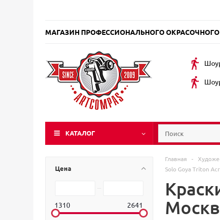
МАГАЗИН ПРОФЕССИОНАЛЬНОГО ОКРАСОЧНОГО
Шоур
Шоур
КАТАЛОГ
Главная
-
Художе
Цена
Solo Goya Triton Acr
Краски
Москв
1310
2641