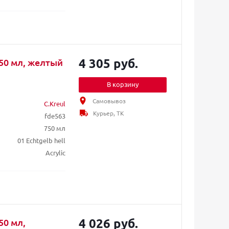
4 305 руб.
750 мл, желтый
В корзину
Самовывоз
C.Kreul
Курьер, ТК
fde563
750 мл
01 Echtgelb hell
Acrylic
4 026 руб.
50 мл,