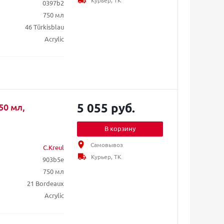
Курьер, ТК
0397b2
750 мл
46 Türkisblau
Acrylic
5 055 руб.
50 мл,
В корзину
Самовывоз
C.Kreul
Курьер, ТК
903b5e
750 мл
21 Bordeaux
Acrylic