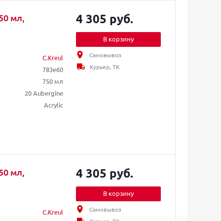
4 305 руб.
50 мл,
В корзину
Самовывоз
C.Kreul
Курьер, ТК
783e60
750 мл
20 Aubergine
Acrylic
4 305 руб.
50 мл,
В корзину
Самовывоз
C.Kreul