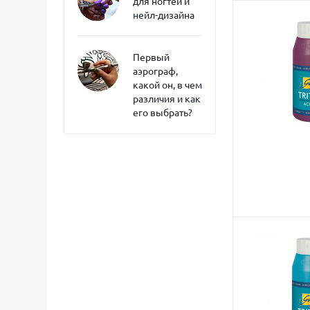
для ногтей и
нейл-дизайна
Первый
аэрограф,
какой он, в чем
различия и как
его выбрать?