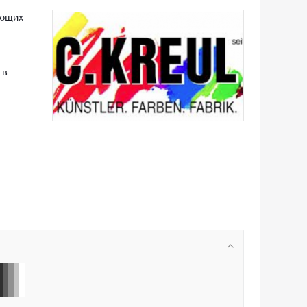
ающих
 в