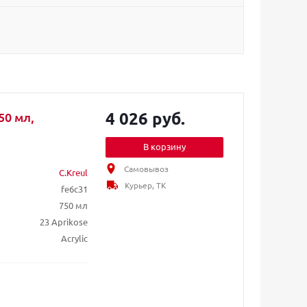
4 026 руб.
50 мл,
В корзину
Самовывоз
C.Kreul
Курьер, ТК
fe6c31
750 мл
23 Aprikose
Acrylic