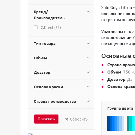
Solo Goya Triton
Бренд/
идеальное покры
Производитель
открытом воздух
C.Kreul (
51
)
Упакованы в пла
использовании. 
Тип товара
насыщенными цв
Основные с
Объем
Страна прои
Объем
: 750 м
Дозатор
Дозатор
: Да
Основа крас
Основа краски
Страна производства
Группа цвета
Сбросить