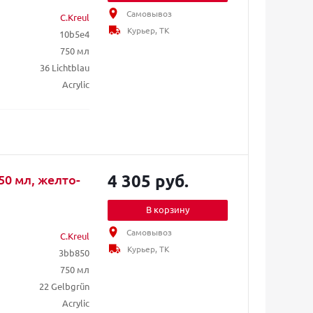
Самовывоз
C.Kreul
Курьер, ТК
10b5e4
750 мл
36 Lichtblau
Acrylic
4 305 руб.
50 мл, желто-
В корзину
Самовывоз
C.Kreul
Курьер, ТК
3bb850
750 мл
22 Gelbgrün
Acrylic