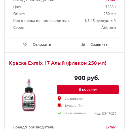
Цвет
e7288d
Объем
250 мл
Код оттенка по производителю
US-15 пурпурный
Серия
Airbrush
Отложить
Сравнить
Краска Exmix 17 Алый (флакон 250 мл)
900 руб.
В корзину
Самовывоз
Курьер, ТК
Есть в наличии
Код: US-17-250
Бренд/Производитель
Exmix