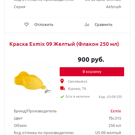
Серия
Airbrush
Отложить
Сравнить
Краска Exmix 09 Желтый (Флакон 250 мл)
900 руб.
В корзину
Самовывоз
Курьер, ТК
Есть в наличии
Код: US-09-250
Бренд/Производитель
Exmix
Цвет
fbc315
Объем
250 мл
Код оттенка по производителю
US-09 желтый