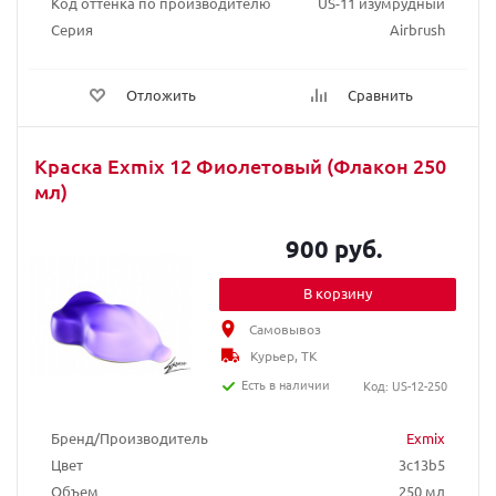
Код оттенка по производителю
US-11 изумрудный
Серия
Airbrush
Отложить
Сравнить
Краска Exmix 12 Фиолетовый (Флакон 250
мл)
900 руб.
В корзину
Самовывоз
Курьер, ТК
Есть в наличии
Код: US-12-250
Бренд/Производитель
Exmix
Цвет
3c13b5
Объем
250 мл