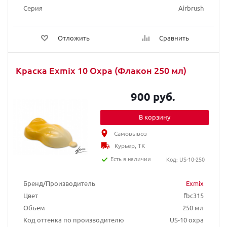
Серия
Airbrush
Отложить
Сравнить
Краска Exmix 10 Охра (Флакон 250 мл)
900 руб.
В корзину
Самовывоз
Курьер, ТК
Есть в наличии
Код: US-10-250
Бренд/Производитель
Exmix
Цвет
fbc315
Объем
250 мл
Код оттенка по производителю
US-10 охра