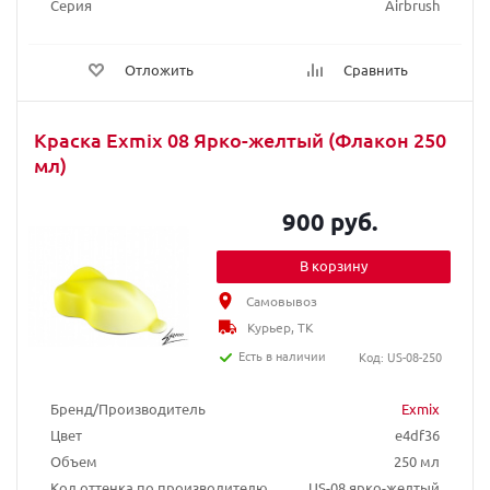
Серия
Airbrush
Отложить
Сравнить
Краска Exmix 08 Ярко-желтый (Флакон 250
мл)
900 руб.
В корзину
Самовывоз
Курьер, ТК
Есть в наличии
Код: US-08-250
Бренд/Производитель
Exmix
Цвет
e4df36
Объем
250 мл
Код оттенка по производителю
US-08 ярко-желтый