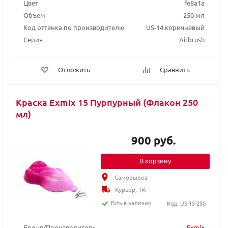
Цвет
fe8a1a
Объем
250 мл
Код оттенка по производителю
US-14 коричневый
Серия
Airbrush
Отложить
Сравнить
Краска Exmix 15 Пурпурный (Флакон 250
мл)
900 руб.
В корзину
Самовывоз
Курьер, ТК
Есть в наличии
Код: US-15-250
Бренд/Производитель
Exmix