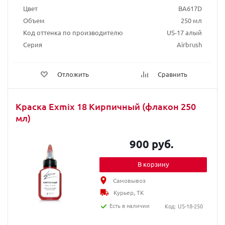
Цвет
BA617D
Объем
250 мл
Код оттенка по производителю
US-17 алый
Серия
Airbrush
Отложить
Сравнить
Краска Exmix 18 Кирпичный (флакон 250
мл)
900 руб.
В корзину
Самовывоз
Курьер, ТК
Есть в наличии
Код: US-18-250