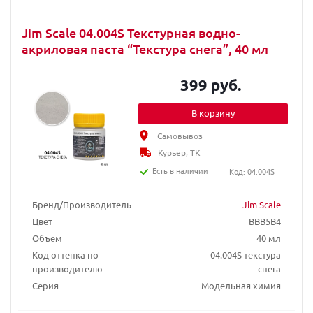
Jim Scale 04.004S Текстурная водно-
акриловая паста “Текстура снега”, 40 мл
399 руб.
В корзину
Самовывоз
Курьер, ТК
Есть в наличии
Код: 04.004S
Бренд/Производитель
Jim Scale
Цвет
BBB5B4
Объем
40 мл
Код оттенка по
04.004S текстура
производителю
снега
Серия
Модельная химия