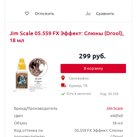
Отложить
Сравнить
Jim Scale 05.559 FX Эффект: Слюны (Drool),
18 мл
299 руб.
В корзину
Самовывоз
Курьер, ТК
Есть в наличии
Код: 05.559
Бренд/Производитель
Jim Scale
Цвет
e4dfe0
Объем
18 мл
Код оттенка по
05.559 FX Эффект: Слюны
производителю
/ Drool