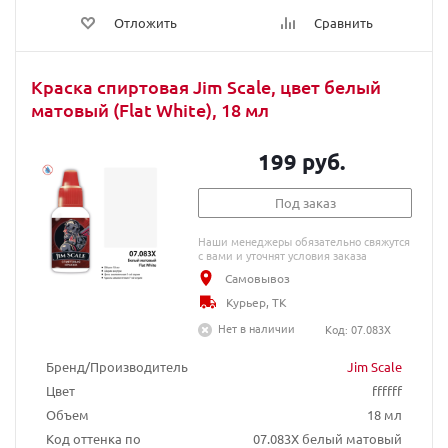
Отложить
Сравнить
Краска спиртовая Jim Scale, цвет белый
матовый (Flat White), 18 мл
199 руб.
Под заказ
Наши менеджеры обязательно свяжутся
с вами и уточнят условия заказа
Самовывоз
Курьер, ТК
Нет в наличии
Код: 07.083X
Бренд/Производитель
Jim Scale
Цвет
ffffff
Объем
18 мл
Код оттенка по
07.083X белый матовый