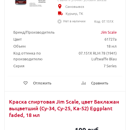
Самовывоз
Курьер, ТК
Нет в наличии
Код: 07.151X
Бренд/Производитель
Jim Scale
Цвет
61727a
Объем
18 мл
Код оттенка по
07.151X RLM 78 (1941)
производителю
Luftwaffe Blau
Серия
7 Series
Отложить
Сравнить
Краска спиртовая Jim Scale, цвет Баклажан
выцветший (Су-34, Су-25, Ка-52) Eggplant
faded, 18 мл
199 руб.