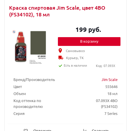
Краска спиртовая Jim Scale, цвет 4BO
(FS34102), 18 мл
199 руб.
В корзину
Самовывоз
Курьер, ТК
Есть в наличии
Код: 07.093X
Бренд/Производитель
Jim Scale
Цвет
555646
Объем
18 мл
Код оттенка по
07.093X 4BO
производителю
(FS34102)
Серия
7 Series
Отложить
Сравнить