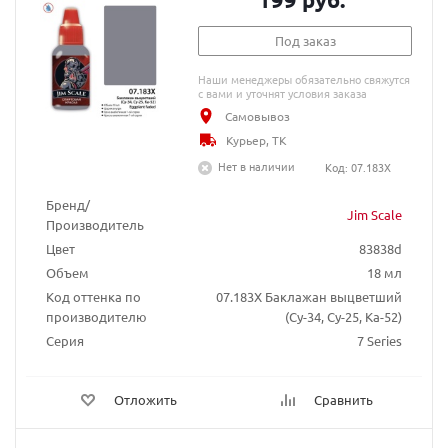
Под заказ
Наши менеджеры обязательно свяжутся
с вами и уточнят условия заказа
Самовывоз
Курьер, ТК
Нет в наличии
Код: 07.183Х
Бренд/
Jim Scale
Производитель
Цвет
83838d
Объем
18 мл
Код оттенка по
07.183Х Баклажан выцветший
производителю
(Су-34, Су-25, Ка-52)
Серия
7 Series
Отложить
Сравнить