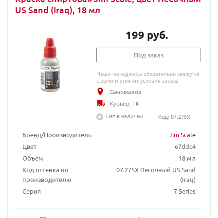
US Sand (Iraq), 18 мл
199 руб.
Под заказ
Наши менеджеры обязательно свяжутся
с вами и уточнят условия заказа
Самовывоз
Курьер, ТК
Нет в наличии
Код: 07.275X
Бренд/Производитель
Jim Scale
Цвет
e7ddc4
Объем
18 мл
Код оттенка по
07.275X Песочный US Sand
производителю
(Iraq)
Серия
7 Series