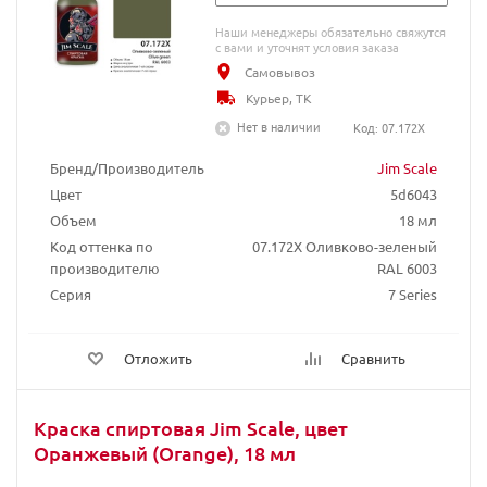
Наши менеджеры обязательно свяжутся
с вами и уточнят условия заказа
Самовывоз
Курьер, ТК
Нет в наличии
Код: 07.172X
Бренд/Производитель
Jim Scale
Цвет
5d6043
Объем
18 мл
Код оттенка по
07.172X Оливково-зеленый
производителю
RAL 6003
Серия
7 Series
Отложить
Сравнить
Краска спиртовая Jim Scale, цвет
Оранжевый (Orange), 18 мл