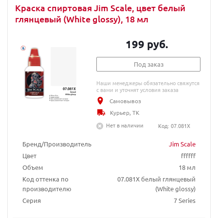
Краска спиртовая Jim Scale, цвет белый
глянцевый (White glossy), 18 мл
199 руб.
Под заказ
Наши менеджеры обязательно свяжутся
с вами и уточнят условия заказа
Самовывоз
Курьер, ТК
Нет в наличии
Код: 07.081X
Бренд/Производитель
Jim Scale
Цвет
ffffff
Объем
18 мл
Код оттенка по
07.081X белый глянцевый
производителю
(White glossy)
Серия
7 Series