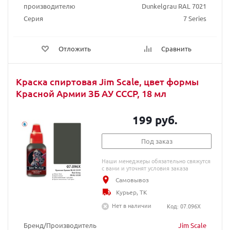
производителю
Dunkelgrau RAL 7021
Серия
7 Series
Отложить
Сравнить
Краска спиртовая Jim Scale, цвет формы
Красной Армии ЗБ АУ СССР, 18 мл
199 руб.
Под заказ
Наши менеджеры обязательно свяжутся
с вами и уточнят условия заказа
Самовывоз
Курьер, ТК
Нет в наличии
Код: 07.096X
Бренд/Производитель
Jim Scale