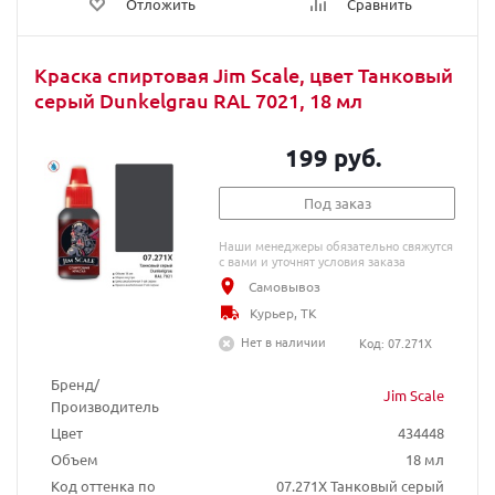
Отложить
Сравнить
Краска спиртовая Jim Scale, цвет Танковый
серый Dunkelgrau RAL 7021, 18 мл
199 руб.
Под заказ
Наши менеджеры обязательно свяжутся
с вами и уточнят условия заказа
Самовывоз
Курьер, ТК
Нет в наличии
Код: 07.271X
Бренд/
Jim Scale
Производитель
Цвет
434448
Объем
18 мл
Код оттенка по
07.271X Танковый серый