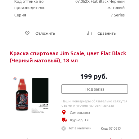
Код оттенка по
07.062X Flat Black Черный
производителю
матовый
Серия
7 Series
Отложить
Сравнить
Краска спиртовая Jim Scale, цвет Flat Black
(Черный матовый), 18 мл
199 руб.
Под заказ
Наши менеджеры обязательно свяжутся
с вами и уточнят условия заказа
Самовывоз
Курьер, ТК
Нет в наличии
Код: 07.061X