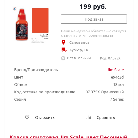
199 руб.
Под заказ
Наши менеджеры обязательно свяжутся
с вами и уточнят условия заказа
Самовывоз
Курьер, ТК
Нет в наличии
Код: 07.375X
Бренд/Производитель
Jim Scale
Цвет
e94c2d
Объем
18 мл
Код оттенка по производителю
07.375X Оранжевый
Серия
7 Series
Отложить
Сравнить
Краска спиртовая Jim Scale, цвет Песочный