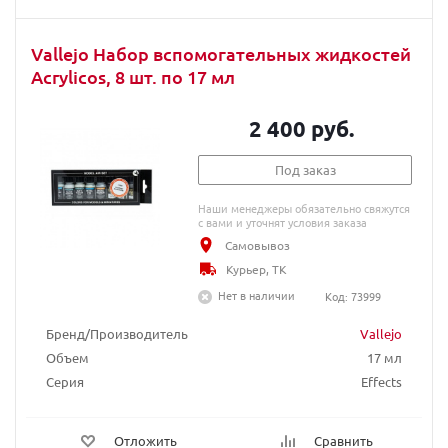
Vallejo Набор вспомогательных жидкостей
Acrylicos, 8 шт. по 17 мл
2 400 руб.
Под заказ
Наши менеджеры обязательно свяжутся
с вами и уточнят условия заказа
Самовывоз
Курьер, ТК
Нет в наличии
Код: 73999
Бренд/Производитель
Vallejo
Объем
17 мл
Серия
Effects
Отложить
Сравнить