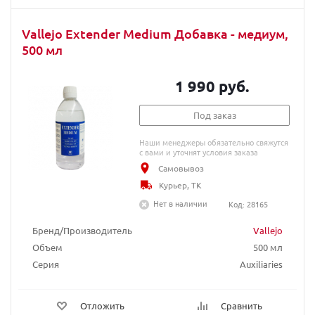
Vallejo Extender Medium Добавка - медиум,
500 мл
1 990 руб.
Под заказ
Наши менеджеры обязательно свяжутся
с вами и уточнят условия заказа
Самовывоз
Курьер, ТК
Нет в наличии
Код: 28165
Бренд/Производитель
Vallejo
Объем
500 мл
Серия
Auxiliaries
Отложить
Сравнить