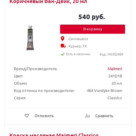
Коричневый Ван-Дейк, 20 мл
540 руб.
В корзину
Самовывоз
Курьер, ТК
Есть в наличии
Код: M0302484
Бренд/Производитель
Maimeri
Цвет
241D1B
Объем
20 мл
Код оттенка по производителю
484 Vandyke Brown
Серия
Classico
Отложить
Сравнить
Краска масляная Maimeri Classico