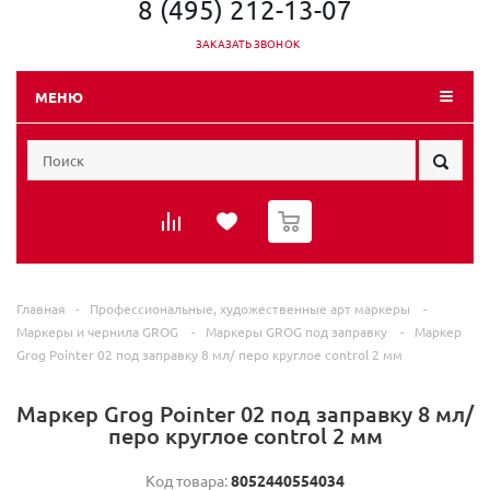
8 (495) 212-13-07
ЗАКАЗАТЬ ЗВОНОК
МЕНЮ
0
Главная
-
Профессиональные, художественные арт маркеры
-
Маркеры и чернила GROG
-
Маркеры GROG под заправку
-
Маркер
Grog Pointer 02 под заправку 8 мл/ перо круглое control 2 мм
Маркер Grog Pointer 02 под заправку 8 мл/
перо круглое control 2 мм
Код товара:
8052440554034