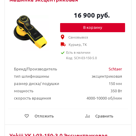
16 900 руб.
В корзину
Самовывоз
Курьер, ТК
Есть в наличии
Код: SCH-03-150-5.0
Бренд/Производитель
Schtaer
тип шлифмашины
эксцентриковая
размер диска/ подушки
150 мм
мощность
350 Вт
скорость вращения
4000-10000 об/мин
Отложить
Сравнить
Yokiji YKJ-03-150-3.0 Эксцентриковая