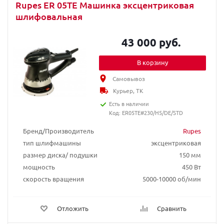
Rupes ER 05TE Машинка эксцентриковая
шлифовальная
43 000 руб.
В корзину
Самовывоз
Курьер, ТК
Есть в наличии
Код: ER05TE#230/H5/DE/STD
Бренд/Производитель
Rupes
тип шлифмашины
эксцентриковая
размер диска/ подушки
150 мм
мощность
450 Вт
скорость вращения
5000-10000 об/мин
Отложить
Сравнить