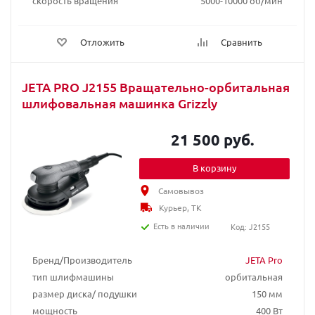
скорость вращения
5000-10000 об/мин
Отложить
Сравнить
JETA PRO J2155 Вращательно-орбитальная
шлифовальная машинка Grizzly
21 500 руб.
В корзину
Самовывоз
Курьер, ТК
Есть в наличии
Код: J2155
Бренд/Производитель
JETA Pro
тип шлифмашины
орбитальная
размер диска/ подушки
150 мм
мощность
400 Вт