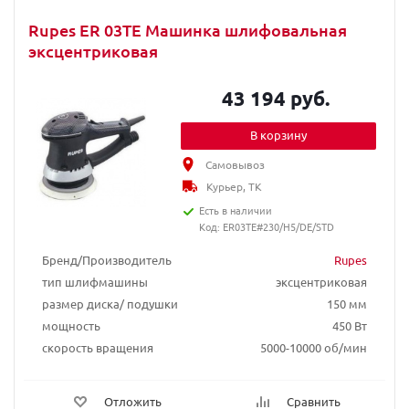
Rupes ER 03TE Машинка шлифовальная
эксцентриковая
43 194 руб.
В корзину
Самовывоз
Курьер, ТК
Есть в наличии
Код: ER03TE#230/H5/DE/STD
Бренд/Производитель
Rupes
тип шлифмашины
эксцентриковая
размер диска/ подушки
150 мм
мощность
450 Вт
скорость вращения
5000-10000 об/мин
Отложить
Сравнить