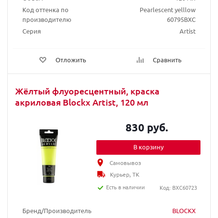
Код оттенка по
Pearlescent yelllow
производителю
60795BXC
Серия
Artist
Отложить
Сравнить
Жёлтый флуоресцентный, краска
акриловая Blockx Artist, 120 мл
830 руб.
В корзину
Самовывоз
Курьер, ТК
Есть в наличии
Код: BXC60723
Бренд/Производитель
BLOCKX