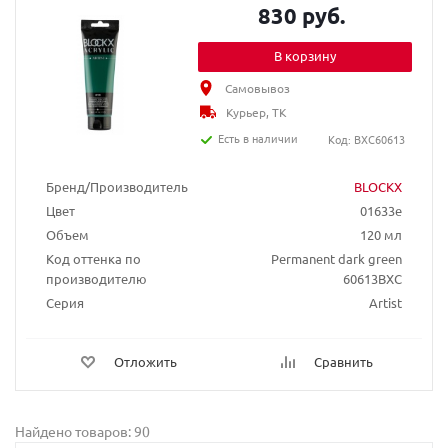
830 руб.
В корзину
Самовывоз
Курьер, ТК
Есть в наличии
Код: BXC60613
Бренд/Производитель
BLOCKX
Цвет
01633e
Объем
120 мл
Код оттенка по
Permanent dark green
производителю
60613BXC
Серия
Artist
Отложить
Сравнить
Найдено товаров: 90