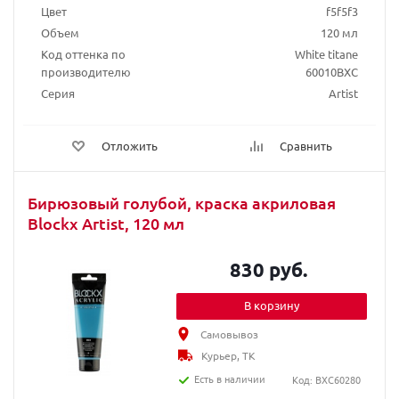
Цвет
f5f5f3
Объем
120 мл
Код оттенка по
White titane
производителю
60010BXC
Серия
Artist
Отложить
Сравнить
Бирюзовый голубой, краска акриловая
Blockx Artist, 120 мл
830 руб.
В корзину
Самовывоз
Курьер, ТК
Есть в наличии
Код: BXC60280