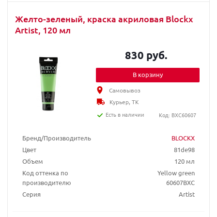
Желто-зеленый, краска акриловая Blockx
Artist, 120 мл
830 руб.
В корзину
Самовывоз
Курьер, ТК
Есть в наличии
Код: BXC60607
Бренд/Производитель
BLOCKX
Цвет
81de98
Объем
120 мл
Код оттенка по
Yellow green
производителю
60607BXC
Серия
Artist