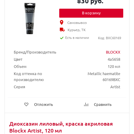
830 руб.
В корзину
Самовывоз
Курьер, ТК
Есть в наличии
Код: BXC60169
Бренд/Производитель
BLOCKX
Цвет
4a5658
Объем
120 мл
Код оттенка по
Metallic haematite
производителю
60169BXC
Серия
Artist
Отложить
Сравнить
Диоксазин лиловый, краска акриловая
Blockx Artist, 120 мл