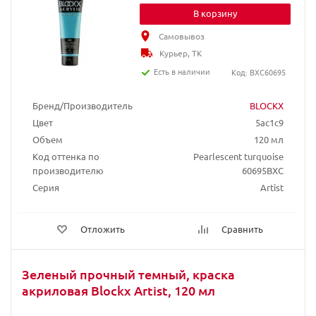
В корзину
Самовывоз
Курьер, ТК
Есть в наличии
Код: BXC60695
Бренд/Производитель
BLOCKX
Цвет
5ac1c9
Объем
120 мл
Код оттенка по
Pearlescent turquoise
производителю
60695BXC
Серия
Artist
Отложить
Сравнить
Зеленый прочный темный, краска
акриловая Blockx Artist, 120 мл