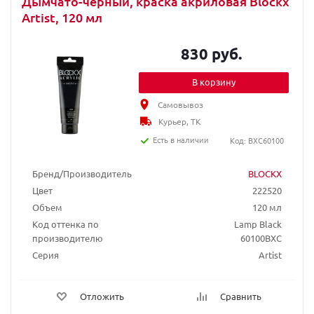
Дымчато-черный, краска акриловая Blockx
Artist, 120 мл
830 руб.
В корзину
Самовывоз
Курьер, ТК
Есть в наличии
Код: BXC60100
Бренд/Производитель
BLOCKX
Цвет
222520
Объем
120 мл
Код оттенка по
Lamp Black
производителю
60100BXC
Серия
Artist
Отложить
Сравнить