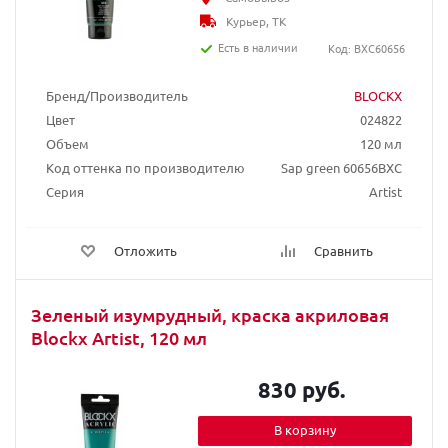
Курьер, ТК
Есть в наличии
Код: BXC60656
Бренд/Производитель
BLOCKX
Цвет
024822
Объем
120 мл
Код оттенка по производителю
Sap green 60656BXC
Серия
Artist
Отложить
Сравнить
Зеленый изумрудный, краска акриловая
Blockx Artist, 120 мл
830 руб.
В корзину