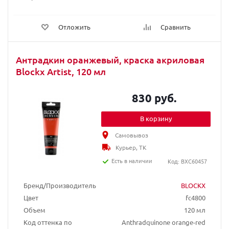
Отложить
Сравнить
Антрадкин оранжевый, краска акриловая
Blockx Artist, 120 мл
830 руб.
В корзину
Самовывоз
Курьер, ТК
Есть в наличии
Код: BXC60457
Бренд/Производитель
BLOCKX
Цвет
fc4800
Объем
120 мл
Код оттенка по
Anthradquinone orange-red