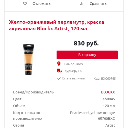
Отложить
Сравнить
Желто-оранжевый перламутр, краска
акриловая Blockx Artist, 120 мл
830 руб.
В корзину
Самовывоз
Курьер, ТК
Есть в наличии
Код: BXC60765
Бренд/Производитель
BLOCKX
Цвет
eb8845
Объем
120 мл
Код оттенка по
Pearlescent yellow-orange
производителю
60765BXC
Серия
Artist