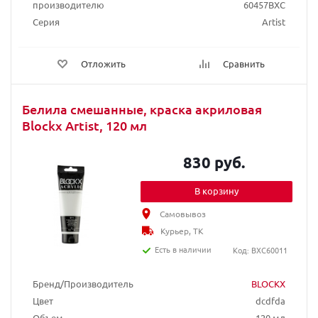
производителю
60457BXC
Серия
Artist
Отложить
Сравнить
Белила смешанные, краска акриловая
Blockx Artist, 120 мл
830 руб.
В корзину
Самовывоз
Курьер, ТК
Есть в наличии
Код: BXC60011
Бренд/Производитель
BLOCKX
Цвет
dcdfda
Объем
120 мл