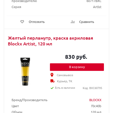
производителю
60717BXC
Серия
Artist
Отложить
Сравнить
Желтый перламутр, краска акриловая
Blockx Artist, 120 мл
830 руб.
В корзину
Самовывоз
Курьер, ТК
Есть в наличии
Код: BXC60795
Бренд/Производитель
BLOCKX
Цвет
f0c40b
Объем
120 мл