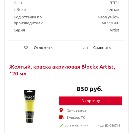
Цвет
ffff2c
Объем
120 мл
Код оттенка по
Neon yellow
производителю
60723BXC
Серия
Artist
Отложить
Сравнить
Желтый, краска акриловая Blockx Artist,
120 мл
830 руб.
В корзину
Самовывоз
Курьер, ТК
Есть в наличии
Код: BXC60716