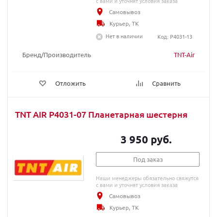
с вами и уточнят условия заказа
Самовывоз
Курьер, ТК
Нет в наличии
Код: P4031-13
Бренд/Производитель
TNT-Air
Отложить
Сравнить
TNT AIR P4031-07 Планетарная шестерня
3 950 руб.
Под заказ
Наши менеджеры обязательно свяжутся
с вами и уточнят условия заказа
Самовывоз
Курьер, ТК