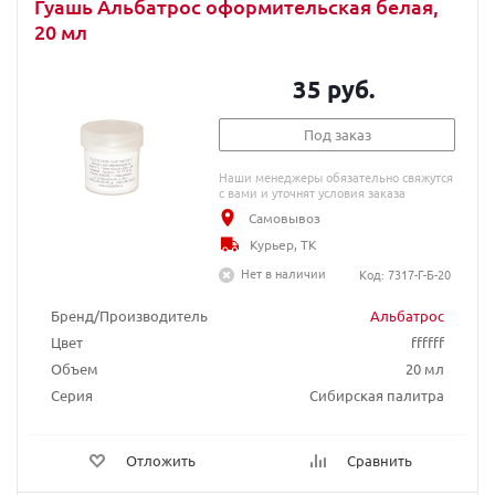
Гуашь Альбатрос оформительская белая,
20 мл
35 руб.
Под заказ
Наши менеджеры обязательно свяжутся
с вами и уточнят условия заказа
Самовывоз
Курьер, ТК
Нет в наличии
Код: 7317-Г-Б-20
Бренд/Производитель
Альбатрос
Цвет
ffffff
Объем
20 мл
Серия
Сибирская палитра
Отложить
Сравнить