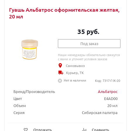
Гуашь Альбатрос оформительская желтая,
20 мл
35 руб.
Под заказ
Наши менеджеры обязательно свяжутся
с вами и уточнят условия заказа
Самовывоз
Курьер, ТК
Нет в наличии
Код: 7317-Г-Ж-20
Бренд/Производитель
Альбатрос
Цвет
E4AD00
Объем
20 мл
Серия
Сибирская палитра
Отложить
Сравнить