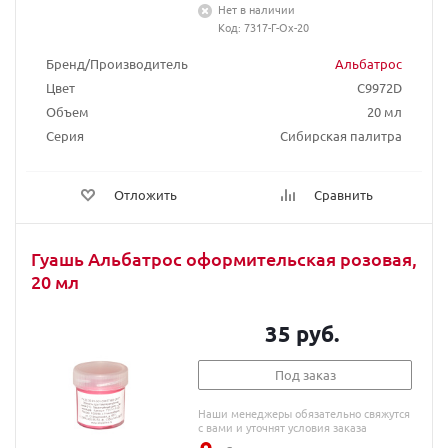
Нет в наличии
Код: 7317-Г-Ох-20
Бренд/Производитель
Альбатрос
Цвет
C9972D
Объем
20 мл
Серия
Сибирская палитра
Отложить
Сравнить
Гуашь Альбатрос оформительская розовая,
20 мл
35 руб.
Под заказ
Наши менеджеры обязательно свяжутся
с вами и уточнят условия заказа