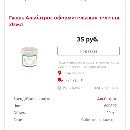
Гуашь Альбатрос оформительская зеленая,
20 мл
35 руб.
Под заказ
Наши менеджеры обязательно свяжутся
с вами и уточнят условия заказа
Самовывоз
Курьер, ТК
Нет в наличии
Код: 7317-Г-З-20
Бренд/Производитель
Альбатрос
Цвет
69B597
Объем
20 мл
Серия
Сибирская палитра