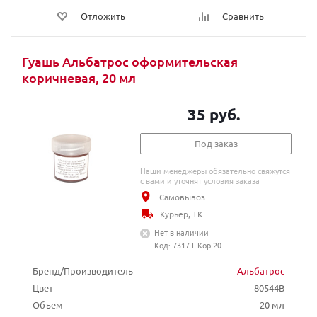
Отложить
Сравнить
Гуашь Альбатрос оформительская
коричневая, 20 мл
35 руб.
Под заказ
Наши менеджеры обязательно свяжутся
с вами и уточнят условия заказа
Самовывоз
Курьер, ТК
Нет в наличии
Код: 7317-Г-Кор-20
Бренд/Производитель
Альбатрос
Цвет
80544B
Объем
20 мл