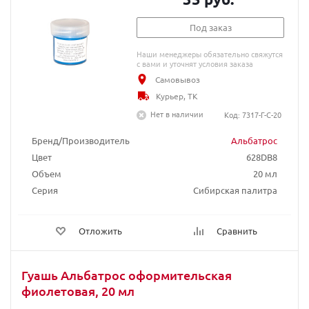
Под заказ
Наши менеджеры обязательно свяжутся
с вами и уточнят условия заказа
Самовывоз
Курьер, ТК
Нет в наличии
Код: 7317-Г-С-20
Бренд/Производитель
Альбатрос
Цвет
628DB8
Объем
20 мл
Серия
Сибирская палитра
Отложить
Сравнить
Гуашь Альбатрос оформительская
фиолетовая, 20 мл