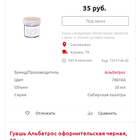
35 руб.
Под заказ
Наши менеджеры обязательно свяжутся
с вами и уточнят условия заказа
Самовывоз
Курьер, ТК
Нет в наличии
Код: 7317-Г-Ф-20
Бренд/Производитель
Альбатрос
Цвет
7667A6
Объем
20 мл
Серия
Сибирская палитра
Отложить
Сравнить
Гуашь Альбатрос оформительская черная,