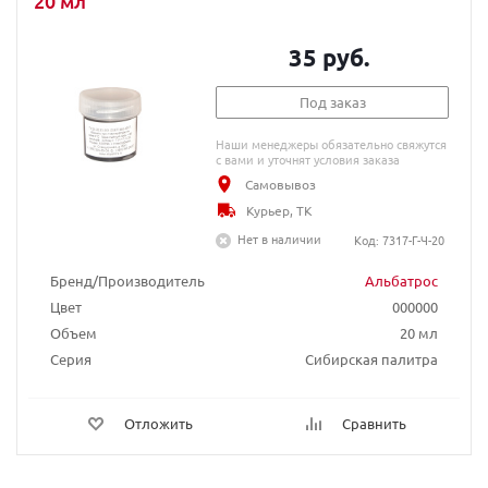
20 мл
35 руб.
Под заказ
Наши менеджеры обязательно свяжутся
с вами и уточнят условия заказа
Самовывоз
Курьер, ТК
Нет в наличии
Код: 7317-Г-Ч-20
Бренд/Производитель
Альбатрос
Цвет
000000
Объем
20 мл
Серия
Сибирская палитра
Отложить
Сравнить