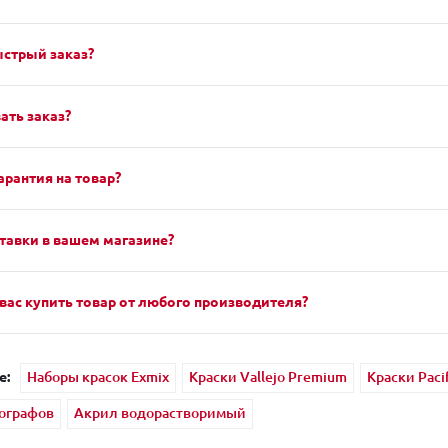
ыстрый заказ?
ать заказ?
арантия на товар?
тавки в вашем магазине?
вас купить товар от любого производителя?
е:
Наборы красок Exmix
Краски Vallejo Premium
Краски Paci
рографов
Акрил водорастворимый