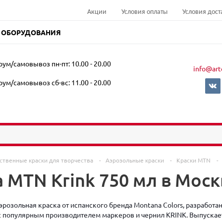
Акции
Условия оплаты
Условия дост
 ОБОРУДОВАНИЯ
ум/самовывоз пн-пт: 10.00 - 20.00
info@art
ум/самовывоз сб-вс: 11.00 - 20.00
ственные краски для творчества
-
Аэрозольные краски
-
Краски MTN
-
 MTN Krink 750 мл в Моск
аэрозольная краска от испанского бренда Montana Colors, разработа
с популярным производителем маркеров и чернил KRINK. Выпускае