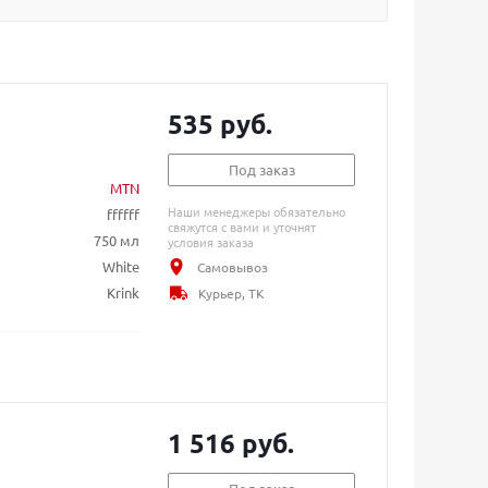
535 руб.
Под заказ
MTN
Наши менеджеры обязательно
ffffff
свяжутся с вами и уточнят
750 мл
условия заказа
White
Самовывоз
Krink
Курьер, ТК
1 516 руб.