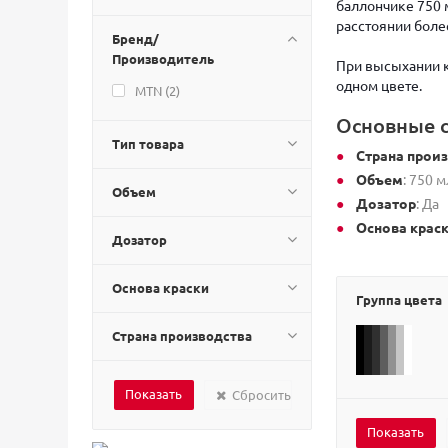
баллончике 750
расстоянии боле
Бренд/
Производитель
При высыхании к
одном цвете.
MTN (
2
)
Основные с
Тип товара
Страна прои
Объем
: 750 м
Объем
Дозатор
: Да
Основа крас
Дозатор
Основа краски
Группа цвета
Страна производства
Сбросить