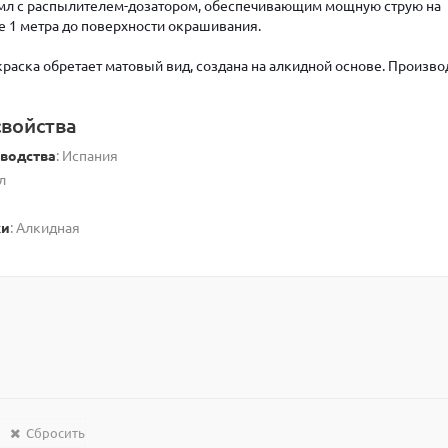
 мл с распылителем-дозатором, обеспечивающим мощную струю на
е 1 метра до поверхности окрашивания.
раска обретает матовый вид, создана на алкидной основе. Произво
войства
зводства
: Испания
л
ки
: Алкидная
Сбросить