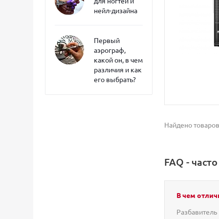
для ногтей и
нейл-дизайна
Первый
аэрограф,
какой он, в чем
различия и как
его выбрать?
Найдено товаров
FAQ - част
В чем отлич
Разбавитель 