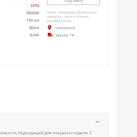
Под заказ
MTN
Наши менеджеры обязательно
000000
свяжутся с вами и уточнят
750 мл
условия заказа
Black
Самовывоз
Krink
Курьер, ТК
язкости, подходящей для покраски модели. С