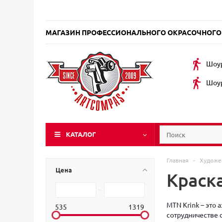
МАГАЗИН ПРОФЕССИОНАЛЬНОГО ОКРАСОЧНОГО
Шоур
Шоур
КАТАЛОГ
Главная
-
Художе
Цена
Краска
MTN Krink – это 
535
1319
сотрудничестве 