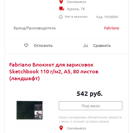
Самовывоз
Курьер, ТК
Нет в наличии
Код: 19100001
Бренд/Производитель
Fabriano
Отложить
Сравнить
Fabriano Блокнот для зарисовок
Sketchbook 110 г/м2, А5, 80 листов
(ландшафт)
542 руб.
Под заказ
Наши менеджеры обязательно свяжутся
с вами и уточнят условия заказа
Самовывоз