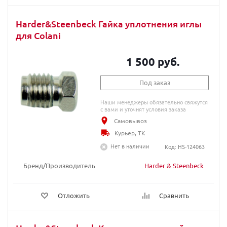
Harder&Steenbeck Гайка уплотнения иглы
для Colani
1 500 руб.
Под заказ
Наши менеджеры обязательно свяжутся
с вами и уточнят условия заказа
Самовывоз
Курьер, ТК
Нет в наличии
Код: HS-124063
Бренд/Производитель
Harder & Steenbeck
Отложить
Сравнить