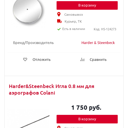
В корзину
Самовывоз
Курьер, ТК
Есть в наличии
Код: HS-124273
Бренд/Производитель
Harder & Steenbeck
Отложить
Сравнить
Harder&Steenbeck Игла 0.8 мм для
аэрографов Colani
1 750 руб.
В корзину