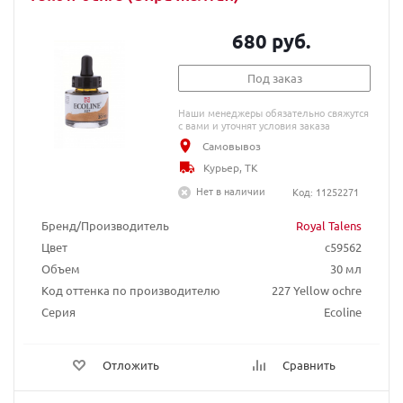
680 руб.
Под заказ
Наши менеджеры обязательно свяжутся
с вами и уточнят условия заказа
Самовывоз
Курьер, ТК
Нет в наличии
Код: 11252271
Бренд/Производитель
Royal Talens
Цвет
c59562
Объем
30 мл
Код оттенка по производителю
227 Yellow ochre
Серия
Ecoline
Отложить
Сравнить