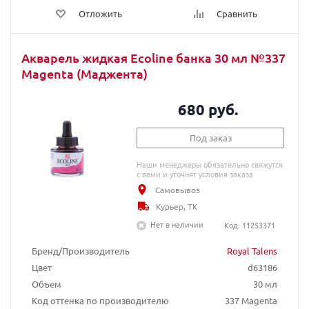
Отложить
Сравнить
Акварель жидкая Ecoline банка 30 мл №337
Magenta (Маджента)
680 руб.
Под заказ
Наши менеджеры обязательно свяжутся
с вами и уточнят условия заказа
Самовывоз
Курьер, ТК
Нет в наличии
Код: 11253371
Бренд/Производитель
Royal Talens
Цвет
d63186
Объем
30 мл
Код оттенка по производителю
337 Magenta