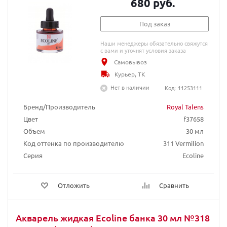
680 руб.
Под заказ
Наши менеджеры обязательно свяжутся
с вами и уточнят условия заказа
Самовывоз
Курьер, ТК
Нет в наличии
Код: 11253111
Бренд/Производитель
Royal Talens
Цвет
f37658
Объем
30 мл
Код оттенка по производителю
311 Vermilion
Серия
Ecoline
Отложить
Сравнить
Акварель жидкая Ecoline банка 30 мл №318