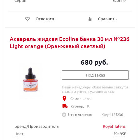
Серия
Ecoline
Отложить
Сравнить
Акварель жидкая Ecoline банка 30 мл №236
Light orange (Оранжевый светлый)
680 руб.
Под заказ
Наши менеджеры обязательно свяжутся
с вами и уточнят условия заказа
Самовывоз
Курьер, ТК
Нет в наличии
Код: 11252361
Бренд/Производитель
Royal Talens
Цвет
f9a85f