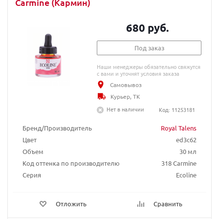
Carmine (Кармин)
680 руб.
Под заказ
Наши менеджеры обязательно свяжутся
с вами и уточнят условия заказа
Самовывоз
Курьер, ТК
Нет в наличии
Код: 11253181
Бренд/Производитель
Royal Talens
Цвет
ed3c62
Объем
30 мл
Код оттенка по производителю
318 Carmine
Серия
Ecoline
Отложить
Сравнить