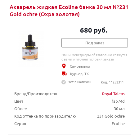
Акварель жидкая Ecoline банка 30 мл №231
Gold ochre (Охра золотая)
680 руб.
Под заказ
Наши менеджеры обязательно свяжутся
с вами и уточнят условия заказа
Самовывоз
Курьер, ТК
Нет в наличии
Код: 11252311
Бренд/Производитель
Royal Talens
Цвет
fab74d
Объем
30 мл
Код оттенка по производителю
231 Gold ochre
Серия
Ecoline