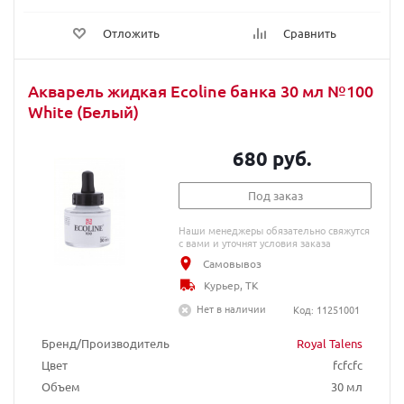
Отложить
Сравнить
Акварель жидкая Ecoline банка 30 мл №100
White (Белый)
680 руб.
Под заказ
Наши менеджеры обязательно свяжутся
с вами и уточнят условия заказа
Самовывоз
Курьер, ТК
Нет в наличии
Код: 11251001
Бренд/Производитель
Royal Talens
Цвет
fcfcfc
Объем
30 мл