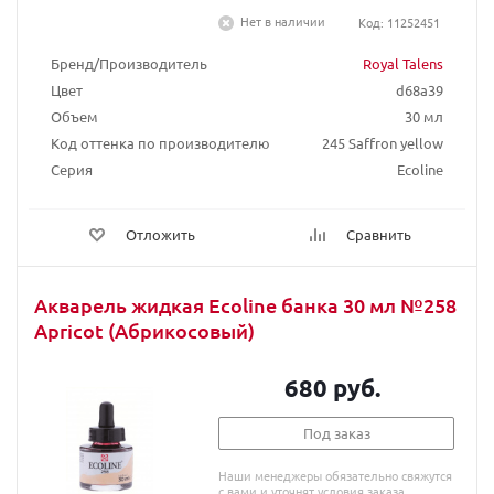
Нет в наличии
Код: 11252451
Бренд/Производитель
Royal Talens
Цвет
d68a39
Объем
30 мл
Код оттенка по производителю
245 Saffron yellow
Серия
Ecoline
Отложить
Сравнить
Акварель жидкая Ecoline банка 30 мл №258
Apricot (Абрикосовый)
680 руб.
Под заказ
Наши менеджеры обязательно свяжутся
с вами и уточнят условия заказа