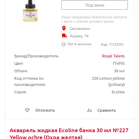
Под заказ
Наши менеджеры обязательно свяжутся
с вами и уточнят условия заказа
Самовывоз
Курьер, ТК
Нет в наличии
Код: 11252261
Бренд/Производитель
Royal Talens
Цвет
f7ef95
Объем
30 мл
Код оттенка по
226 Lemon yellow
производителю
(primary)
Серия
Ecoline
Отложить
Сравнить
Акварель жидкая Ecoline банка 30 мл №227
Yellow ochre (Охра желтая)