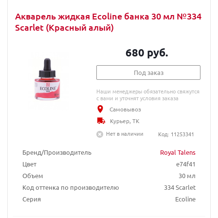
Акварель жидкая Ecoline банка 30 мл №334
Scarlet (Красный алый)
680 руб.
Под заказ
Наши менеджеры обязательно свяжутся
с вами и уточнят условия заказа
Самовывоз
Курьер, ТК
Нет в наличии
Код: 11253341
Бренд/Производитель
Royal Talens
Цвет
e74f41
Объем
30 мл
Код оттенка по производителю
334 Scarlet
Серия
Ecoline