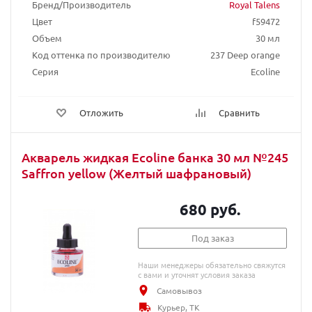
Бренд/Производитель
Royal Talens
Цвет
f59472
Объем
30 мл
Код оттенка по производителю
237 Deep orange
Серия
Ecoline
Отложить
Сравнить
Акварель жидкая Ecoline банка 30 мл №245
Saffron yellow (Желтый шафрановый)
680 руб.
Под заказ
Наши менеджеры обязательно свяжутся
с вами и уточнят условия заказа
Самовывоз
Курьер, ТК