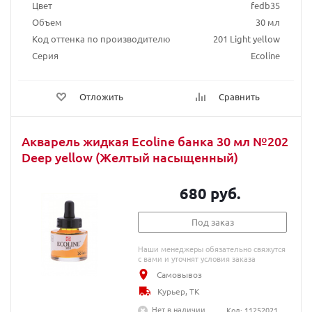
Цвет
fedb35
Объем
30 мл
Код оттенка по производителю
201 Light yellow
Серия
Ecoline
Отложить
Сравнить
Акварель жидкая Ecoline банка 30 мл №202
Deep yellow (Желтый насыщенный)
680 руб.
Под заказ
Наши менеджеры обязательно свяжутся
с вами и уточнят условия заказа
Самовывоз
Курьер, ТК
Нет в наличии
Код: 11252021