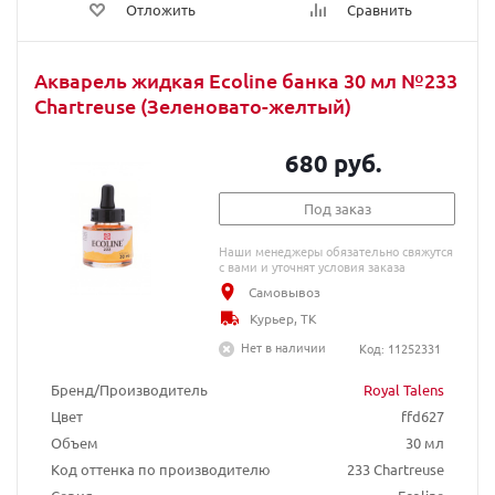
Отложить
Сравнить
Акварель жидкая Ecoline банка 30 мл №233
Chartreuse (Зеленовато-желтый)
680 руб.
Под заказ
Наши менеджеры обязательно свяжутся
с вами и уточнят условия заказа
Самовывоз
Курьер, ТК
Нет в наличии
Код: 11252331
Бренд/Производитель
Royal Talens
Цвет
ffd627
Объем
30 мл
Код оттенка по производителю
233 Chartreuse