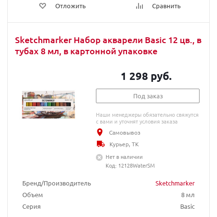
Отложить
Сравнить
Sketchmarker Набор акварели Basic 12 цв., в
тубах 8 мл, в картонной упаковке
1 298 руб.
Под заказ
Наши менеджеры обязательно свяжутся
с вами и уточнят условия заказа
Самовывоз
Курьер, ТК
Нет в наличии
Код: 12128WaterSM
Бренд/Производитель
Sketchmarker
Объем
8 мл
Серия
Basic