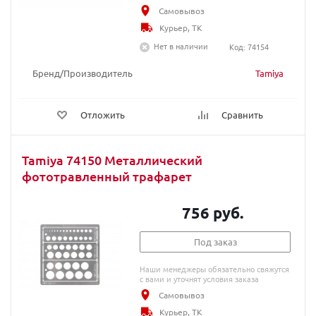
Самовывоз
Курьер, ТК
Нет в наличии
Код: 74154
Бренд/Производитель
Tamiya
Отложить
Сравнить
Tamiya 74150 Металлический
фототравленный трафарет
756 руб.
Под заказ
Наши менеджеры обязательно свяжутся
с вами и уточнят условия заказа
Самовывоз
Курьер, ТК