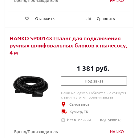
Бренд/Производитель
HANKO
Отложить
Сравнить
HANKO SP00143 Шланг для подключения
ручных шлифовальных блоков к пылесосу,
4 м
1 381 руб.
Под заказ
Наши менеджеры обязательно свяжутся
с вами и уточнят условия заказа
Самовывоз
Курьер, ТК
Нет в наличии
Код: SP00143
Бренд/Производитель
HANKO