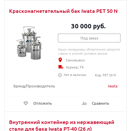
Красконагнетательный бак Iwata PET 50 N
30 000 руб.
Под заказ
Наши менеджеры обязательно свяжутся
с вами и уточнят условия заказа
Самовывоз
Курьер, ТК
Нет в наличии
Код: PET 50 N
Бренд/Производитель
Iwata
Отложить
Сравнить
Внутренний контейнер из нержавеющей
стали для бака Iwata PT-40 (26 л)