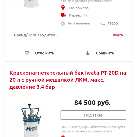
с вами и уточнят условия заказа
Самовывоз
Курьер, ТК
Нет в наличии
Код: PT-30D
Бренд/Производитель
Iwata
Отложить
Сравнить
Красконагнетательный бак Iwata PT-20D на
20 л с ручной мешалкой ЛКМ, макс.
давление 3.4 бар
84 500 руб.
Под заказ
Наши менеджеры обязательно свяжутся
с вами и уточнят условия заказа