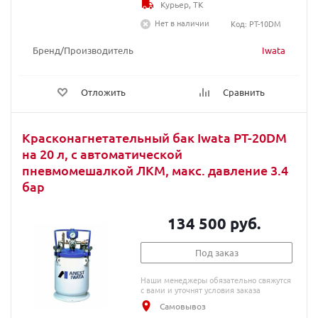
Курьер, ТК
Нет в наличии
Код: PT-10DM
Бренд/Производитель
Iwata
Отложить
Сравнить
Красконагнетательный бак Iwata PT-20DM
на 20 л, с автоматической
пневмомешалкой ЛКМ, макс. давление 3.4
бар
134 500 руб.
Под заказ
Наши менеджеры обязательно свяжутся
с вами и уточнят условия заказа
Самовывоз