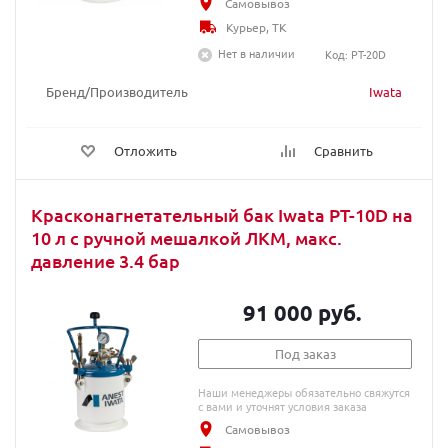
Самовывоз
Курьер, ТК
Нет в наличии
Код: PT-20D
Бренд/Производитель
Iwata
Отложить
Сравнить
Красконагнетательный бак Iwata PT-10D на
10 л с ручной мешалкой ЛКМ, макс.
давление 3.4 бар
91 000 руб.
Под заказ
Наши менеджеры обязательно свяжутся
с вами и уточнят условия заказа
Самовывоз