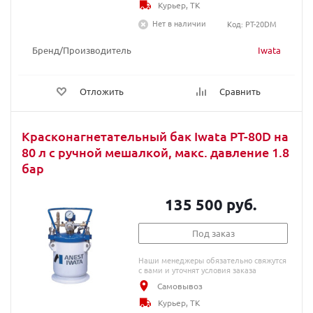
Курьер, ТК
Нет в наличии
Код: PT-20DM
Бренд/Производитель
Iwata
Отложить
Сравнить
Красконагнетательный бак Iwata PT-80D на
80 л с ручной мешалкой, макс. давление 1.8
бар
135 500 руб.
Под заказ
Наши менеджеры обязательно свяжутся
с вами и уточнят условия заказа
Самовывоз
Курьер, ТК