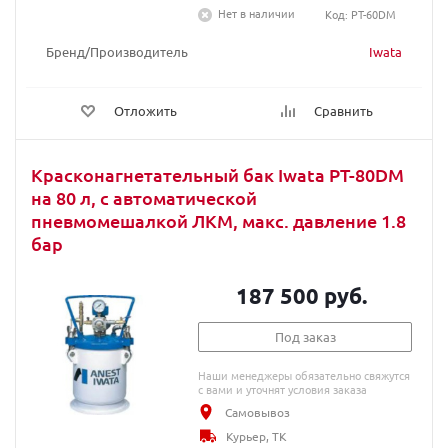
Нет в наличии
Код: PT-60DM
Бренд/Производитель
Iwata
Отложить
Сравнить
Красконагнетательный бак Iwata PT-80DM
на 80 л, с автоматической
пневмомешалкой ЛКМ, макс. давление 1.8
бар
187 500 руб.
Под заказ
Наши менеджеры обязательно свяжутся
с вами и уточнят условия заказа
Самовывоз
Курьер, ТК