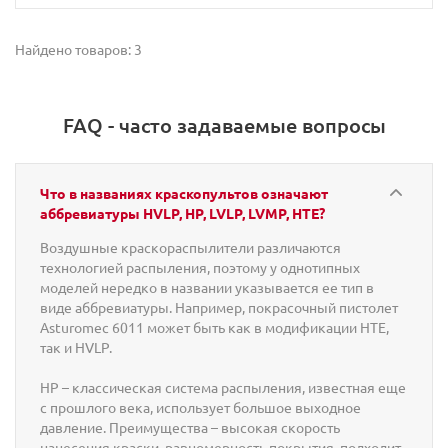
Найдено товаров: 3
FAQ - часто задаваемые вопросы
Что в названиях краскопультов означают
аббревиатуры HVLP, HP, LVLP, LVMP, HTE?
Воздушные краскораспылители различаются
технологией распыления, поэтому у однотипных
моделей нередко в названии указывается ее тип в
виде аббревиатуры. Например, покрасочный пистолет
Asturomec 6011 может быть как в модификации HTE,
так и HVLP.
HP – классическая система распыления, известная еще
с прошлого века, использует большое выходное
давление. Преимущества – высокая скорость
нанесения краски, равномерность покрытия, подходит