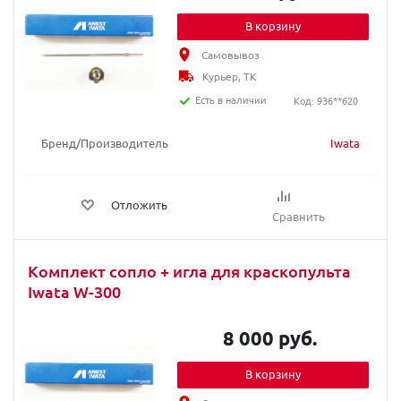
В корзину
Самовывоз
Курьер, ТК
Есть в наличии
Код: 936**620
Бренд/Производитель
Iwata
Отложить
Сравнить
Комплект сопло + игла для краскопультa
Iwata W-300
8 000 руб.
В корзину