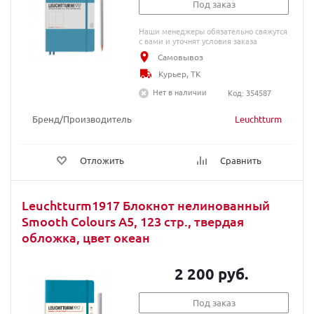
Под заказ
Наши менеджеры обязательно свяжутся
с вами и уточнят условия заказа
Самовывоз
Курьер, ТК
Нет в наличии
Код: 354587
Бренд/Производитель
Leuchtturm
Отложить
Сравнить
Leuchtturm1917 Блокнот нелинованный
Smooth Colours A5, 123 стр., твердая
обложка, цвет океан
2 200 руб.
Под заказ