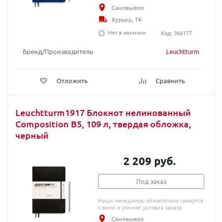
Самовывоз
Курьер, ТК
Нет в наличии
Код: 366177
Бренд/Производитель
Leuchtturm
Отложить
Сравнить
Leuchtturm1917 Блокнот нелинованный
Composition B5, 109 л, твердая обложка,
черный
2 209 руб.
Под заказ
Наши менеджеры обязательно свяжутся
с вами и уточнят условия заказа
Самовывоз