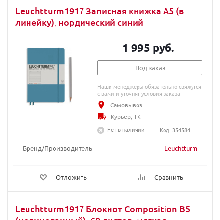
Leuchtturm1917 Записная книжка A5 (в
линейку), нордический синий
1 995 руб.
Под заказ
Наши менеджеры обязательно свяжутся
с вами и уточнят условия заказа
Самовывоз
Курьер, ТК
Нет в наличии
Код: 354584
Бренд/Производитель
Leuchtturm
Отложить
Сравнить
Leuchtturm1917 Блокнот Composition В5
(нелинованный), 60 листов, мягкая