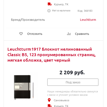
Курьер, ТК
Нет в наличии
Код: 366183
Бренд/Производитель
Leuchtturm
Отложить
Сравнить
Leuchtturm1917 Блокнот нелинованный
Classic B5, 123 пронумерованных страниц,
мягкая обложка, цвет черный
2 209 руб.
Под заказ
Наши менеджеры обязательно свяжутся
с вами и уточнят условия заказа
Самовывоз
Курьер, ТК