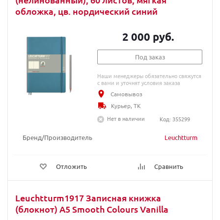
обложка, цв. нордический синий
2 000 руб.
Под заказ
Наши менеджеры обязательно свяжутся
с вами и уточнят условия заказа
Самовывоз
Курьер, ТК
Нет в наличии
Код: 355299
Бренд/Производитель
Leuchtturm
Отложить
Сравнить
Leuchtturm1917 Записная книжка
(блокнот) A5 Smooth Colours Vanilla