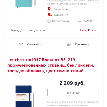
Наши менеджеры обязательно свяжутся
с вами и уточнят условия заказа
Самовывоз
Курьер, ТК
Нет в наличии
Код: 363390
Бренд/Производитель
Leuchtturm
Отложить
Сравнить
Leuchtturm1917 Блокнот B5, 219
пронумерованных страниц, без линовки,
твердая обложка, цвет темно-синий
2 209 руб.
Под заказ
Наши менеджеры обязательно свяжутся
с вами и уточнят условия заказа