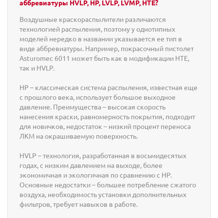
аббревиатуры HVLP, HP, LVLP, LVMP, HTE?
Воздушные краскораспылители различаются
технологией распыления, поэтому у однотипных
моделей нередко в названии указывается ее тип в
виде аббревиатуры. Например, покрасочный пистолет
Asturomec 6011 может быть как в модификации HTE,
так и HVLP.
HP – классическая система распыления, известная еще
с прошлого века, использует большое выходное
давление. Преимущества – высокая скорость
нанесения краски, равномерность покрытия, подходит
для новичков, недостаток – низкий процент переноса
ЛКМ на окрашиваемую поверхность.
HVLP – технология, разработанная в восьмидесятых
годах, с низким давлением на выходе, более
экономичная и экологичная по сравнению с HP.
Основные недостатки – большее потребление сжатого
воздуха, необходимость установки дополнительных
фильтров, требует навыков в работе.