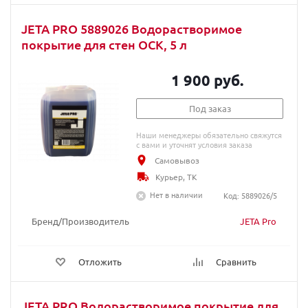
JETA PRO 5889026 Водорастворимое
покрытие для стен ОСК, 5 л
1 900 руб.
Под заказ
Наши менеджеры обязательно свяжутся
с вами и уточнят условия заказа
Самовывоз
Курьер, ТК
Нет в наличии
Код: 5889026/5
Бренд/Производитель
JETA Pro
Отложить
Сравнить
JETA PRO Водорастворимое покрытие для