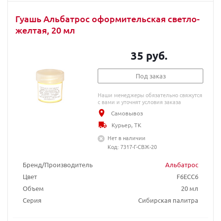
Гуашь Альбатрос оформительская светло-
желтая, 20 мл
35 руб.
Под заказ
Наши менеджеры обязательно свяжутся
с вами и уточнят условия заказа
Самовывоз
Курьер, ТК
Нет в наличии
Код: 7317-Г-СВЖ-20
Бренд/Производитель
Альбатрос
Цвет
F6ECC6
Объем
20 мл
Серия
Сибирская палитра