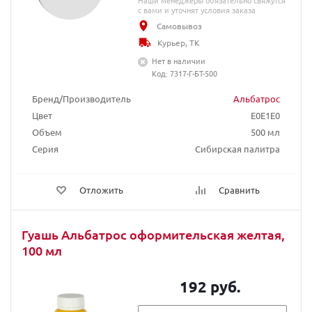
Наши менеджеры обязательно свяжутся
с вами и уточнят условия заказа
Самовывоз
Курьер, ТК
Нет в наличии
Код: 7317-Г-БТ-500
Бренд/Производитель
Альбатрос
Цвет
E0E1E0
Объем
500 мл
Серия
Сибирская палитра
Отложить
Сравнить
Гуашь Альбатрос оформительская желтая,
100 мл
192 руб.