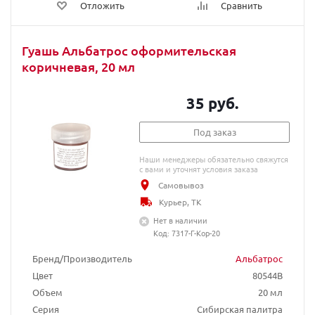
Отложить
Сравнить
Гуашь Альбатрос оформительская
коричневая, 20 мл
35 руб.
Под заказ
Наши менеджеры обязательно свяжутся
с вами и уточнят условия заказа
Самовывоз
Курьер, ТК
Нет в наличии
Код: 7317-Г-Кор-20
Бренд/Производитель
Альбатрос
Цвет
80544B
Объем
20 мл
Серия
Сибирская палитра