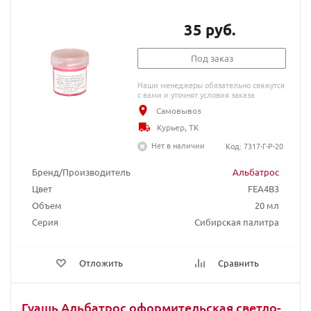
35 руб.
Под заказ
Наши менеджеры обязательно свяжутся
с вами и уточнят условия заказа
Самовывоз
Курьер, ТК
Нет в наличии
Код: 7317-Г-Р-20
Бренд/Производитель
Альбатрос
Цвет
FEA4B3
Объем
20 мл
Серия
Сибирская палитра
Отложить
Сравнить
Гуашь Альбатрос оформительская светло-