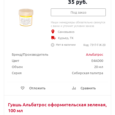
35 руб.
Под заказ
Наши менеджеры обязательно свяжутся
с вами и уточнят условия заказа
Самовывоз
Курьер, ТК
Нет в наличии
Код: 7317-Г-Ж-20
Бренд/Производитель
Альбатрос
Цвет
E4AD00
Объем
20 мл
Серия
Сибирская палитра
Отложить
Сравнить
Гуашь Альбатрос оформительская зеленая,
100 мл