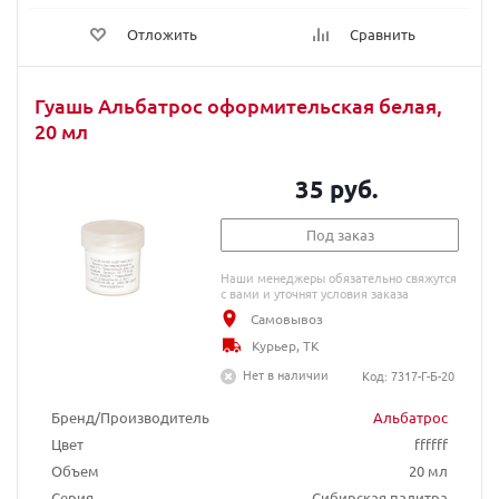
Отложить
Сравнить
Гуашь Альбатрос оформительская белая,
20 мл
35 руб.
Под заказ
Наши менеджеры обязательно свяжутся
с вами и уточнят условия заказа
Самовывоз
Курьер, ТК
Нет в наличии
Код: 7317-Г-Б-20
Бренд/Производитель
Альбатрос
Цвет
ffffff
Объем
20 мл
Серия
Сибирская палитра