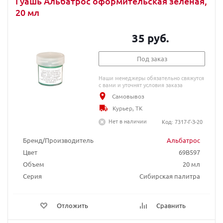
Гуашь Альбатрос оформительская зеленая,
20 мл
35 руб.
Под заказ
Наши менеджеры обязательно свяжутся
с вами и уточнят условия заказа
Самовывоз
Курьер, ТК
Нет в наличии
Код: 7317-Г-З-20
Бренд/Производитель
Альбатрос
Цвет
69B597
Объем
20 мл
Серия
Сибирская палитра
Отложить
Сравнить