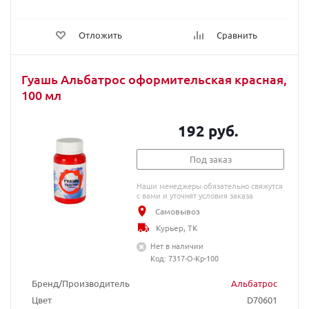
Отложить
Сравнить
Гуашь Альбатрос оформительская красная,
100 мл
192 руб.
Под заказ
Наши менеджеры обязательно свяжутся
с вами и уточнят условия заказа
Самовывоз
Курьер, ТК
Нет в наличии
Код: 7317-О-Кр-100
Бренд/Производитель
Альбатрос
Цвет
D70601