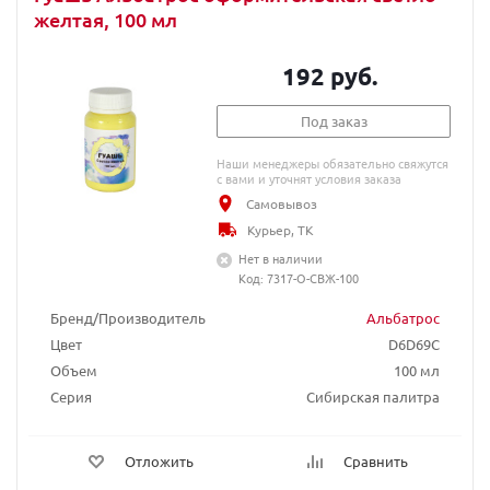
желтая, 100 мл
192 руб.
Под заказ
Наши менеджеры обязательно свяжутся
с вами и уточнят условия заказа
Самовывоз
Курьер, ТК
Нет в наличии
Код: 7317-О-СВЖ-100
Бренд/Производитель
Альбатрос
Цвет
D6D69C
Объем
100 мл
Серия
Сибирская палитра
Отложить
Сравнить