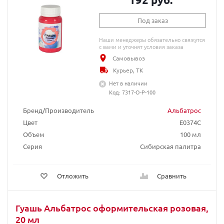
Под заказ
Наши менеджеры обязательно свяжутся
с вами и уточнят условия заказа
Самовывоз
Курьер, ТК
Нет в наличии
Код: 7317-О-Р-100
Бренд/Производитель
Альбатрос
Цвет
E0374C
Объем
100 мл
Серия
Сибирская палитра
Отложить
Сравнить
Гуашь Альбатрос оформительская розовая,
20 мл