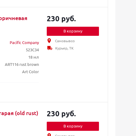
230 руб.
коричневая
В корзину
Самовывоз
Pacific Company
Курьер, ТК
523C34
18 мл
ART116 rust brown
Art Color
230 руб.
арая (old rust)
В корзину
Самовывоз