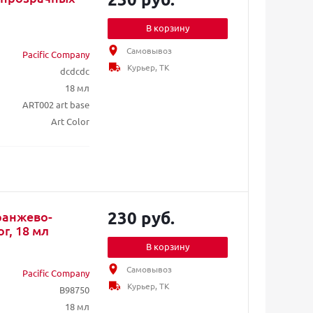
В корзину
Самовывоз
Pacific Company
Курьер, ТК
dcdcdc
18 мл
ART002 art base
Art Color
230 руб.
ранжево-
r, 18 мл
В корзину
Самовывоз
Pacific Company
Курьер, ТК
B98750
18 мл