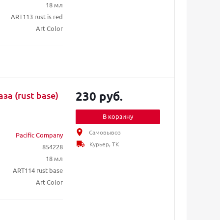
18 мл
ART113 rust is red
Art Color
230 руб.
за (rust base)
В корзину
Самовывоз
Pacific Company
Курьер, ТК
854228
18 мл
ART114 rust base
Art Color