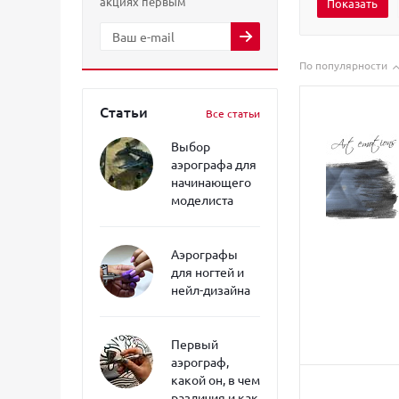
акциях первым
По популярности
Статьи
Все статьи
Выбор
аэрографа для
начинающего
моделиста
Аэрографы
для ногтей и
нейл-дизайна
Первый
аэрограф,
какой он, в чем
различия и как