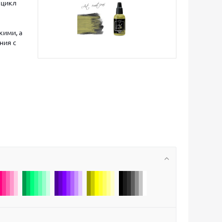
 цикл
кими, а
ния с