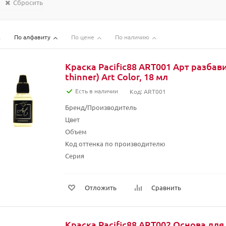
Сбросить
По алфавиту
По цене
По наличию
Краска Pacific88 ART001 Арт разбав
thinner) Art Color, 18 мл
Есть в наличии
Код: ART001
Бренд/Производитель
Цвет
Объем
Код оттенка по производителю
Серия
Отложить
Сравнить
Краска Pacific88 ART002 Основа дл