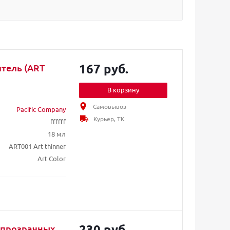
167 руб.
итель (ART
В корзину
Самовывоз
Pacific Company
Курьер, ТК
ffffff
18 мл
ART001 Art thinner
Art Color
230 руб.
я прозрачных