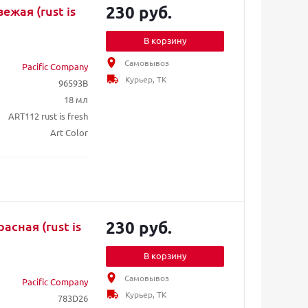
230 руб.
ежая (rust is
В корзину
Самовывоз
Pacific Company
Курьер, ТК
96593B
18 мл
ART112 rust is fresh
Art Color
230 руб.
асная (rust is
В корзину
Самовывоз
Pacific Company
Курьер, ТК
783D26