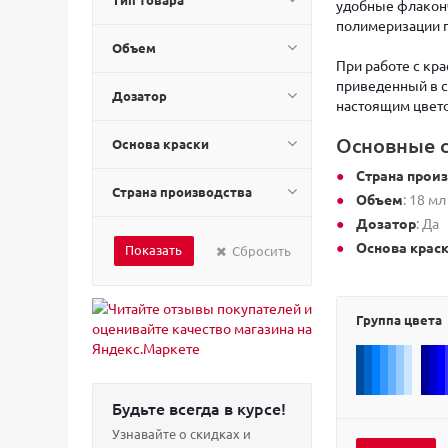
удобные флаконч
полимеризации п
Объем
При работе с кр
приведенный в с
Дозатор
настоящим цвет
Основные с
Основа краски
Страна прои
Страна производства
Объем
: 18 мл
Дозатор
: Да
Основа крас
Сбросить
Группа цвета
Будьте всегда в курсе!
Узнавайте о скидках и