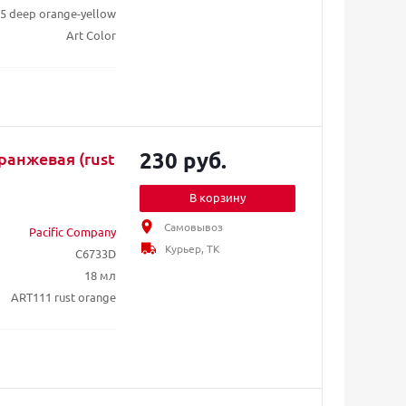
5 deep orange-yellow
Art Color
230 руб.
ранжевая (rust
В корзину
Самовывоз
Pacific Company
Курьер, ТК
C6733D
18 мл
ART111 rust orange