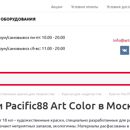
Акции
Условия оплаты
Условия дост
 ОБОРУДОВАНИЯ
ум/самовывоз пн-пт: 10.00 - 20.00
info@art
ум/самовывоз сб-вс: 11.00 - 20.00
ственные краски для творчества
-
Краски для моделистов
-
Краски Pacif
 Pacific88 Art Color в Мос
lor 18 мл – художественные краски, специально разработанные для 
сточают неприятных запахов, экологичны. Материалы расфасованы в