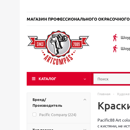
МАГАЗИН ПРОФЕССИОНАЛЬНОГО ОКРАСОЧНОГО
Шоур
Шоур
КАТАЛОГ
Главная
-
Художе
Бренд/
Краски
Производитель
Pacific Company (
224
)
Pacific88 Art co
с кистями, не и
Тип товара