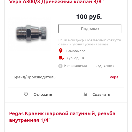
Vepa A300/3 Дренажный клапан 3/8"
100 руб.
Под заказ
Наши менеджеры обязательно свяжутся
с вами и уточнят условия заказа
Самовывоз
Курьер, ТК
Нет в наличии
Код: A300/3
Бренд/Производитель
Vepa
Отложить
Сравнить
Pegas Краник шаровой латунный, резьба
внутренняя 1/4"