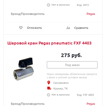
Нет в наличии
Код: 4413
Бренд/Производитель
Pegas
Отложить
Сравнить
Шаровой кран Pegas pneumatic FXF 4403
275 руб.
Под заказ
Наши менеджеры обязательно свяжутся
с вами и уточнят условия заказа
Самовывоз
Курьер, ТК
Нет в наличии
Код: FXF 4403
Бренд/Производитель
Pegas