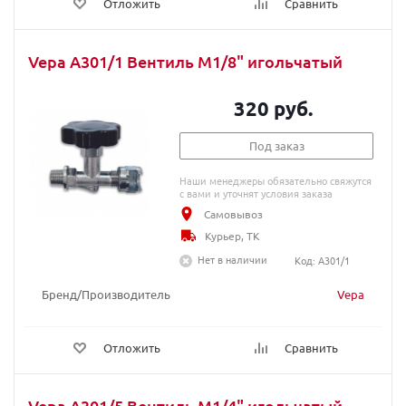
Отложить
Сравнить
Vepa A301/1 Вентиль М1/8" игольчатый
320 руб.
Под заказ
Наши менеджеры обязательно свяжутся
с вами и уточнят условия заказа
Самовывоз
Курьер, ТК
Нет в наличии
Код: A301/1
Бренд/Производитель
Vepa
Отложить
Сравнить
Vepa A301/5 Вентиль М1/4" игольчатый