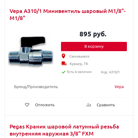
Vepa A310/1 Минивентиль шаровый M1/8"-
M1/8"
895 руб.
В корзину
Самовывоз
Курьер, ТК
Есть в наличии
Код: A310/1
Бренд/Производитель
Vepa
Отложить
Сравнить
Pegas Краник шаровой латунный резьба
внутренняя наружная 3/8" FXM