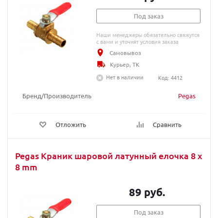
Под заказ
Наши менеджеры обязательно свяжутся
с вами и уточнят условия заказа
Самовывоз
Курьер, ТК
Нет в наличии
Код: 4412
Бренд/Производитель
Pegas
Отложить
Сравнить
Pegas Краник шаровой латунный елочка 8 x
8 mm
89 руб.
Под заказ