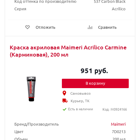
Код оттенка по производителю
537 Carbon Black
Серия
Acrilico
Отложить
Сравнить
Краска акриловая Maimeri Acrilico Carmine
(Карминовая), 200 мл
951 руб.
В корзину
Самовывоз
Курьер, ТК
Есть в наличии
Код: M0924166
Бренд/Производитель
Maimeri
Цвет
7D0213
Объем
200 мл