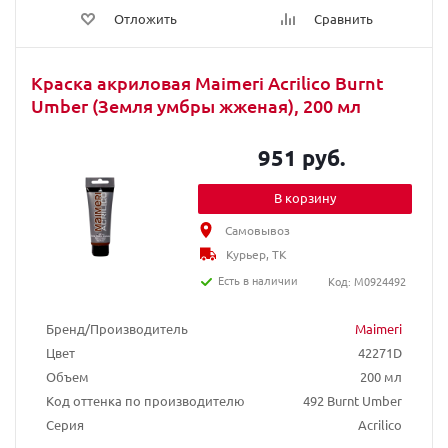
Отложить
Сравнить
Краска акриловая Maimeri Acrilico Burnt
Umber (Земля умбры жженая), 200 мл
951 руб.
В корзину
Самовывоз
Курьер, ТК
Есть в наличии
Код: M0924492
Бренд/Производитель
Maimeri
Цвет
42271D
Объем
200 мл
Код оттенка по производителю
492 Burnt Umber
Серия
Acrilico